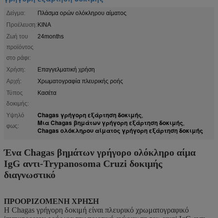
Δείγμα:
Πλάσμα ορών ολόκληρου αίματος
Προέλευση:
ΚΙΝΑ
Ζωή του
24months
προϊόντος
στο ράφι:
Χρήση:
Επαγγελματική χρήση
Αρχή:
Χρωματογραφία πλευρικής ροής
Τύπος
Κασέτα
δοκιμής:
Chagas γρήγορη εξάρτηση δοκιμής
Υψηλό
,
Μια Chagas βημάτων γρήγορη εξάρτηση δοκιμής
,
φως:
Chagas ολόκληρου αίματος γρήγορη εξάρτηση δοκιμής
Ένα Chagas βημάτων γρήγορο ολόκληρο αίμα
IgG αντι-Trypanosoma Cruzi δοκιμής
διαγνωστικό
ΠΡΟΟΡΙΖΟΜΕΝΗ ΧΡΗΣΗ
Η Chagas γρήγορη δοκιμή είναι πλευρικό χρωματογραφικό