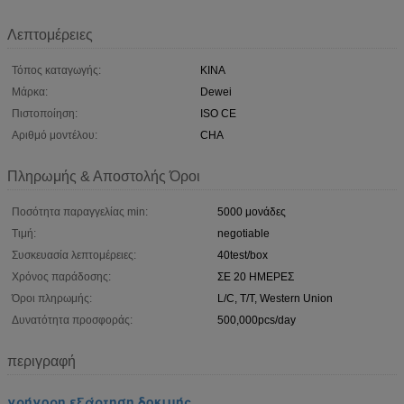
Λεπτομέρειες
Τόπος καταγωγής:
ΚΙΝΑ
Μάρκα:
Dewei
Πιστοποίηση:
ISO CE
Αριθμό μοντέλου:
CHA
Πληρωμής & Αποστολής Όροι
Ποσότητα παραγγελίας min:
5000 μονάδες
Τιμή:
negotiable
Συσκευασία λεπτομέρειες:
40test/box
Χρόνος παράδοσης:
ΣΕ 20 ΗΜΕΡΕΣ
Όροι πληρωμής:
L/C, T/T, Western Union
Δυνατότητα προσφοράς:
500,000pcs/day
περιγραφή
γρήγορη εξάρτηση δοκιμής