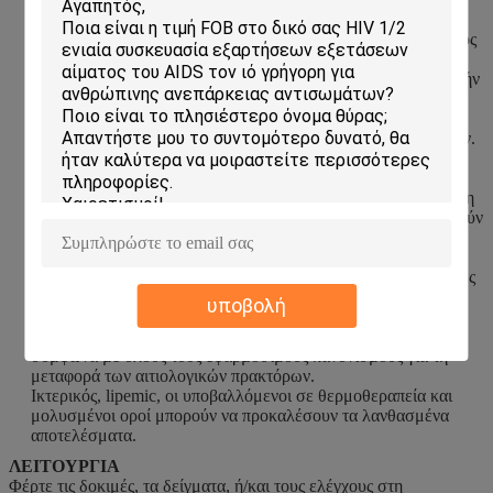
Η Chagas γρήγορη δοκιμή προορίζεται για τη χρήση με
ανθρώπινα τα δείγματα ολόκληρου αίματος, ορών ή πλάσματος
μόνο.
Μόνο σαφής, μη-τα δείγματα συστήνεται για τη χρήση με αυτήν
την δοκιμή. Ο ορός ή το πλάσμα πρέπει να χωριστεί το
συντομότερο δυνατό για να αποφύγει την αιμόλυση.
Εκτελέστε τη δοκιμή αμέσως μετά από τη συλλογή δειγμάτων.
Μην αφήστε τα δείγματα στη θερμοκρασία δωματίου για τις
παρατεταμένες περιόδους. Τα δείγματα ορών και πλάσματος
μπορούν να αποθηκευτούν σε 2-8°C μέχρι και 3 ημέρες. Για τη
μακροπρόθεσμη αποθήκευση, τα δείγματα πρέπει να κρατηθούν
κάτω από -20°C.
Φέρτε τα δείγματα στη θερμοκρασία δωματίου πριν από τη
δοκιμή. Τα παγωμένα δείγματα πρέπει να ξεπαγωθούν εντελώς
και να αναμιχθούν καλά πριν από τη δοκιμή. Αποφύγετε το
υποβολή
επαναλαμβανόμενο πάγωμα και το ξεπαγώνω των δειγμάτων.
Εάν τα δείγματα πρόκειται να σταλούν, τα συσκευάστε
σύμφωνα με όλους τους εφαρμόσιμους κανονισμούς για τη
μεταφορά των αιτιολογικών πρακτόρων.
Ικτερικός, lipemic, οι υποβαλλόμενοι σε θερμοθεραπεία και
μολυσμένοι οροί μπορούν να προκαλέσουν τα λανθασμένα
αποτελέσματα.
ΛΕΙΤΟΥΡΓΙΑ
Φέρτε τις δοκιμές, τα δείγματα, ή/και τους ελέγχους στη