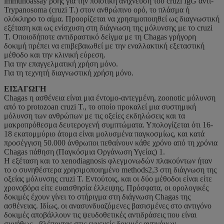
immunoassay ροής για την ποιοτική ανίχνευση του cruzi IgG αντι-
Trypanosoma (cruzi Τ.) στον ανθρώπινο ορό, το πλάσμα ή
ολόκληρο το αίμα. Προορίζεται να χρησιμοποιηθεί ως διαγνωστική
εξέταση και ως ενίσχυση στη διάγνωση της μόλυνσης με το cruzi
Τ. Οποιοδήποτε αντιδραστικό δείγμα με τη Chagas γρήγορη
δοκιμή πρέπει να επιβεβαιωθεί με την εναλλακτική εξεταστική
μέθοδο και την κλινική εύρεση.
Για την επαγγελματική χρήση μόνο.
Για τη τεχνητή διαγνωστική χρήση μόνο.
ΕΙΣΑΓΩΓΗ
Chagas η ασθένεια είναι μια έντομο-αντεγμένη, zoonotic μόλυνση
από το protozoan cruzi Τ., το οποίο προκαλεί μια συστημική
μόλυνση των ανθρώπων με τις οξείες εκδηλώσεις και τα
μακροπρόθεσμα δευτερογενή συμπτώματα. Υπολογίζεται ότι 16-
18 εκατομμύριο άτομα είναι μολυσμένα παγκοσμίως, και κατά
προσέγγιση 50.000 άνθρωποι πεθαίνουν κάθε χρόνο από τη χρόνια
Chagas πάθηση (Παγκόσμια Οργάνωση Υγείας) 1.
Η εξέταση και το xenodiagnosis φλεγμονωδών πλακούντων ήταν
το ο συνηθέστερα χρησιμοποιημένο methods2,3 στη διάγνωση της
οξείας μόλυνσης cruzi Τ. Εντούτοις, και οι δύο μέθοδοι είναι είτε
χρονοβόρα είτε ευαισθησία έλλειψης. Πρόσφατα, οι ορολογικές
δοκιμές έχουν γίνει το στήριγμα στη διάγνωση Chagas της
ασθένειας. Ιδίως, οι ανασυνδυαζόμενες βασισμένες στο αντιγόνο
δοκιμές αποβάλλουν τις ψευδοθετικές αντιδράσεις που είναι
συνήθως - βλέποντας στις εγγενείς δοκιμές αντιγόνων.