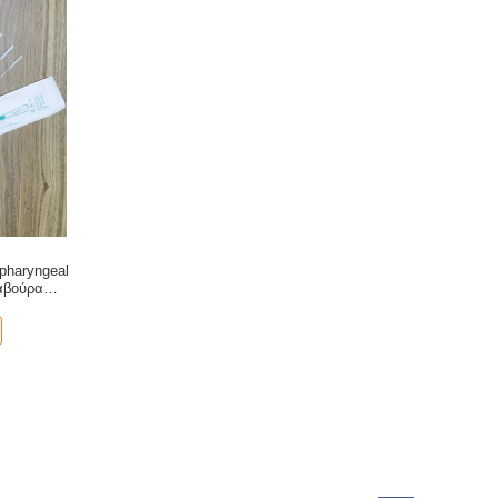
pharyngeal
αβούρα
9