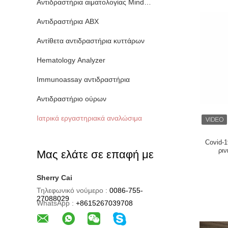
Αντιδραστήρια αιματολογίας Mindray
Αντιδραστήρια ABX
Αντίθετα αντιδραστήρια κυττάρων
Hematology Analyzer
Immunoassay αντιδραστήρια
Αντιδραστήριο ούρων
Ιατρικά εργαστηριακά αναλώσιμα
Covid-
ριν
Μας ελάτε σε επαφή με
Oropha
Sherry Cai
Τηλεφωνικό νούμερο :
0086-755-
27088029
WhatsApp :
+8615267039708