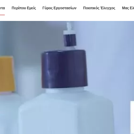
ντα
Περίπου Εμείς
Γύρος Εργοστασίων
Ποιοτικός Έλεγχος
Μας Ελ