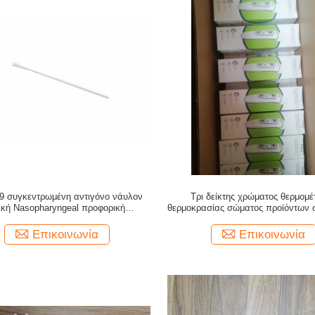
19 συγκεντρωμένη αντιγόνο νάυλον
Τρι δείκτης χρώματος θερμομ
ική Nasopharyngeal προφορική
θερμοκρασίας σώματος προϊόντων 
ryngeal πατσαβούρα πατσαβουρών
τη λειτουργία μνήμης
Επικοινωνία
Επικοινωνία