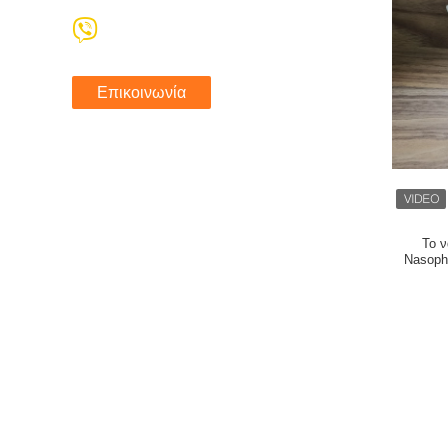
Επικοινωνία
Το ν
Nasoph