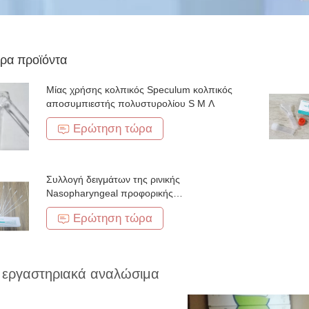
ρα προϊόντα
Μίας χρήσης κολπικός Speculum κολπικός
αποσυμπιεστής πολυστυρολίου S Μ Λ
Ερώτηση τώρα
Συλλογή δειγμάτων της ρινικής
Nasopharyngeal προφορικής
Oropharyngeal πατσαβούρας συλλογής
Ερώτηση τώρα
covid-19
ά εργαστηριακά αναλώσιμα