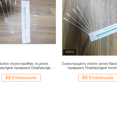
άυλον συγκεντρώθηκε τη ρινική
Συγκεντρωμένη νάυλον ρινική Naso
aryngeal προφορική Oropharyngeal
προφορική Oropharyngeal πατσ
πατσαβούρα για covid-19
πατσαβουρών για covid-1
Επικοινωνία
Επικοινωνία