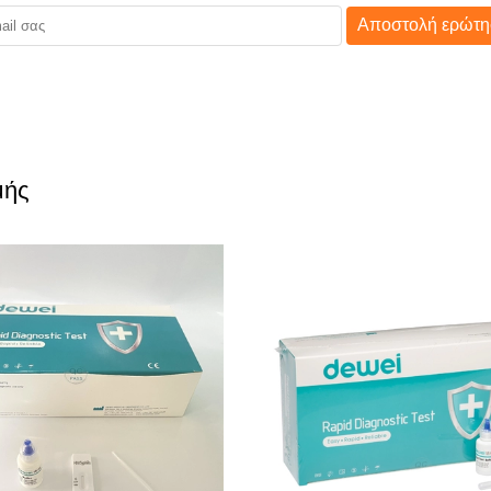
Αποστολή ερώτη
μής