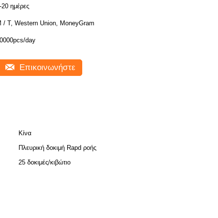
-20 ημέρες
 / Τ, Western Union, MoneyGram
0000pcs/day
Επικοινωνήστε
Κίνα
Πλευρική δοκιμή Rapd ροής
25 δοκιμές/κιβώτιο