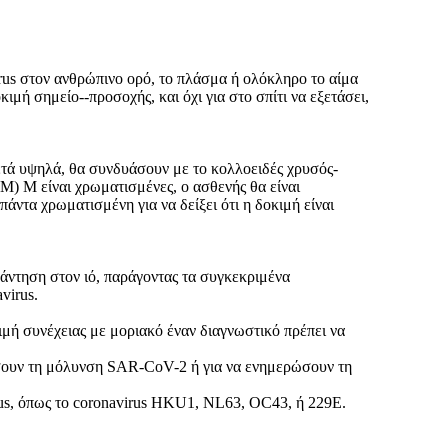
rus στον ανθρώπινο ορό, το πλάσμα ή ολόκληρο το αίμα
ιμή σημείο--προσοχής, και όχι για στο σπίτι να εξετάσει,
κετά υψηλά, θα συνδυάσουν με το κολλοειδές χρυσός-
M) Μ είναι χρωματισμένες, ο ασθενής θα είναι
πάντα χρωματισμένη για να δείξει ότι η δοκιμή είναι
πάντηση στον ιό, παράγοντας τα συγκεκριμένα
virus.
ιμή συνέχειας με μοριακό έναν διαγνωστικό πρέπει να
ίσουν τη μόλυνση SAR-CoV-2 ή για να ενημερώσουν τη
us, όπως το coronavirus HKU1, NL63, OC43, ή 229E.