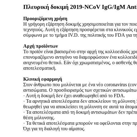
Πλευρική δοκιμή 2019-NCoV IgG/IgM Ant
Προοριζόμενη χρήση
Η γρήγορη εξάρτηση δοκιμής χρησιμοποιείται για τον πο
τεχνητούς.
Αυτή η εξάρτηση
προσφέρεται στα κλινικούς ερ
σύμφωνα με το τμήμα IV.D. της πολιτικής του FDA για τη
Αρχή προϊόντων
Το προϊόν είναι βασισμένο στην αρχή της κολλοειδούς χ
επονομαζόμενο αντιγόνο να διαμορφώσουν ένα κολλοειδές
ανιχνευμένο θετικό. Εάν όχι χρωματισμένος, ο ασθενής θα 
αποτελεσματική.
Κλινική εφαρμογή
Στον άνθρωπο που μολύνεται με ένα νέο coronavirus (co
αντισώματα. Ο προσδιορισμός των σχετικών αντισωμάτων 
· Αυτή η δοκιμή δεν έχει αναθεωρηθεί από το FDA.
· Τα αρνητικά αποτελέσματα δεν αποκλείουν τη μόλυνση S
θεωρηθεί για να αποκλείσει τη μόλυνση σε αυτά τα άτομα
· Τα αποτελέσματα από τη δοκιμή αντισωμάτων δεν πρέπ
θέση μόλυνσης.
· Τα θετικά αποτελέσματα μπορούν να οφείλονται στην 
Όχι για τη διαλογή του αίματος.