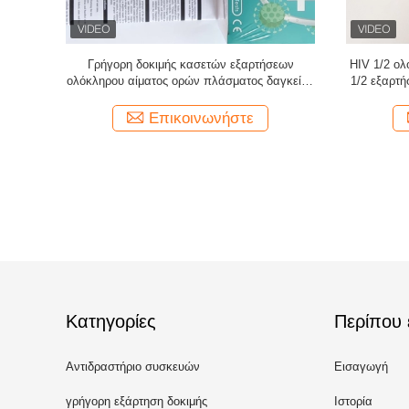
ωστικό Κιτ
HIV 1/2 ενιαία συσκευασία εξαρτήσεων
15 λεπτά κ
t Kit
εξετάσεων αίματος του AIDS τον ιό γρήγορη
ορού κοπρά
για ανθρώπινης ανεπάρκειας αντισωμάτων
Επικοινωνήστε
Κατηγορίες
Περίπου 
Αντιδραστήριο συσκευών
Εισαγωγή
ανάλυσης αιματολογίας
γρήγορη εξάρτηση δοκιμής
Ιστορία