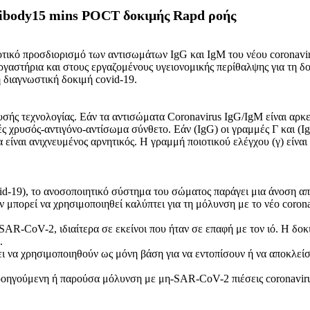
ibody15 mins POCT δοκιμής Rapd ροής
ιοτικό προσδιορισμό των αντισωμάτων IgG και IgM του νέου coronavi
γαστήρια και στους εργαζομένους υγειονομικής περίθαλψης για τη δοκ
 διαγνωστική δοκιμή covid-19.
ρυσής τεχνολογίας. Εάν τα αντισώματα Coronavirus IgG/IgM είναι αρ
 χρυσός-αντιγόνο-αντίσωμα σύνθετο. Εάν (IgG) οι γραμμές Γ και (Ig
είναι ανιχνευμένος αρνητικός. Η γραμμή ποιοτικού ελέγχου (γ) είναι 
vid-19), το ανοσοποιητικό σύστημα του σώματος παράγει μια άνοση α
μπορεί να χρησιμοποιηθεί καλύπτει για τη μόλυνση με το νέο corona
AR-CoV-2, ιδιαίτερα σε εκείνοι που ήταν σε επαφή με τον ιό. Η δοκ
.
ει να χρησιμοποιηθούν ως μόνη βάση για να εντοπίσουν ή να αποκλε
προηγούμενη ή παρούσα μόλυνση με μη-SAR-CoV-2 πιέσεις coronavir