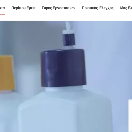
ντα
Περίπου Εμείς
Γύρος Εργοστασίων
Ποιοτικός Έλεγχος
Μας Ελ