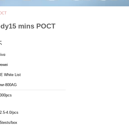
POCT
body15 mins POCT
ς
ίνα
ewei
E White List
wr-800AG
000pcs
2.5-4.0/pcs
5tests/box