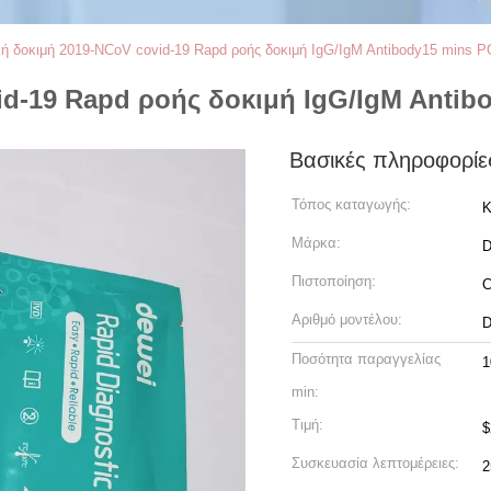
κή δοκιμή 2019-NCoV covid-19 Rapd ροής δοκιμή IgG/IgM Antibody15 mins 
id-19 Rapd ροής δοκιμή IgG/IgM Anti
Βασικές πληροφορίε
Τόπος καταγωγής:
Κ
Μάρκα:
D
Πιστοποίηση:
C
Αριθμό μοντέλου:
D
Ποσότητα παραγγελίας
1
min:
Τιμή:
$
Συσκευασία λεπτομέρειες:
2