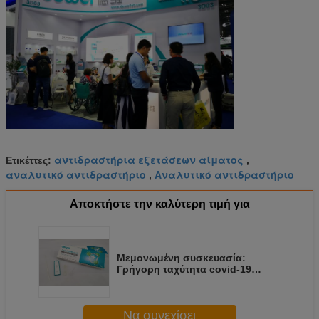
αντιδραστήρια εξετάσεων αίματος
Ετικέττες:
,
αναλυτικό αντιδραστήριο
Αναλυτικό αντιδραστήριο
,
Αποκτήστε την καλύτερη τιμή για
Μεμονωμένη συσκευασία:
Γρήγορη ταχύτητα covid-19
γρήγορη κασέτα δοκιμής
αντιγόνων (2019-nCoV) από την
πατσαβούρα
Να συνεχίσει