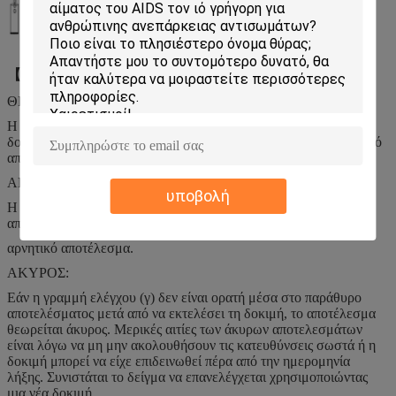
【ΕΡΜΗΝΕΙΑ ΤΩΝ ΑΠΟΤΕΛΕΣΜΑΤΩΝ】
ΘΕΤΙΚΟ:
Η παρουσία δύο γραμμών ως γραμμή ελέγχου (γ) και γραμμή
δοκιμής (τ) μέσα στο παράθυρο αποτελέσματος δείχνει ένα θετικό
αποτέλεσμα.
ΑΡΝΗΤΙΚΟΣ:
υποβολή
Η παρουσία μόνο γραμμής ελέγχου (γ) μέσα στο παράθυρο
αποτελέσματος δείχνει το α
αρνητικό αποτέλεσμα.
ΑΚΥΡΟΣ:
Εάν η γραμμή ελέγχου (γ) δεν είναι ορατή μέσα στο παράθυρο
αποτελέσματος μετά από να εκτελέσει τη δοκιμή, το αποτέλεσμα
θεωρείται άκυρος. Μερικές αιτίες των άκυρων αποτελεσμάτων
είναι λόγω να μη μην ακολουθήσουν τις κατευθύνσεις σωστά ή η
δοκιμή μπορεί να είχε επιδεινωθεί πέρα από την ημερομηνία
λήξης. Συνιστάται το δείγμα να επανελέγχεται χρησιμοποιώντας
μια νέα δοκιμή.