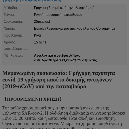
Μέθοδος:
Γρήγορη δοκιμή από την πλευρική ροή
δείγμα:
Ρινική προφορική πατσαβούρα
Συσκευασία:
25pcs/test
Χρήση:
Εύκολη λειτουργία του αρχικού ελέγχου Coronavirus
Προέλευση:
Κίνα
Χρόνος
15 mins
αποτελέσματος:
Αναλυτικό αντιδραστήριο
Υψηλό φως:
,
αντιδραστήρια εξετάσεων αίματος
Μεμονωμένη συσκευασία: Γρήγορη ταχύτητα
covid-19 γρήγορη κασέτα δοκιμής αντιγόνων
(2019-nCoV) από την πατσαβούρα
【ΠΡΟΟΡΙΣΜΕΝΗ ΧΡΗΣΗ】
Το προϊόν χρησιμοποιείται για την ποιοτική ανίχνευση της
μόλυνσης SAR-cov-2. Η ολόκληρη διαδικασία ανίχνευσης διαρκεί
μόνο 15-20 λεπτά, και η λειτουργία είναι απλή και ευαίσθητη.
Όργανο που απαιτείται κανένα. Μπορεί να χρησιμοποιηθεί για τη
διαλογή των πρώτων μολυσμένων ασθενών και των