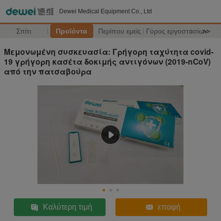
Dewei Medical Equipment Co., Ltd
Σπίτι
Προϊόντα
Περίπου εμείς
Γύρος εργοστασίων
>>
Μεμονωμένη συσκευασία: Γρήγορη ταχύτητα covid-
19 γρήγορη κασέτα δοκιμής αντιγόνων (2019-nCoV)
από την πατσαβούρα
Καλύτερη τιμή
επαφή