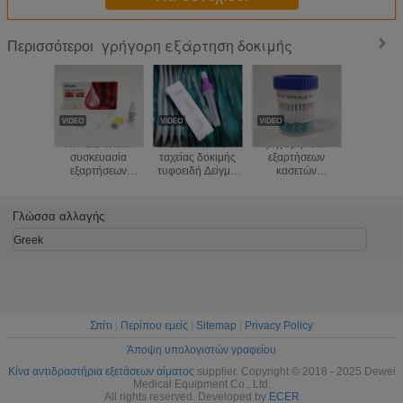
γρήγορη εξάρτηση δοκιμής
Περισσότεροι
HIV 1/2 ενιαία
15 λεπτά κιτ
Γρήγορη AMP/
HIV 1/2
συσκευασία
ταχείας δοκιμής
εξαρτήσεων
Rapid Te
εξαρτήσεων
τυφοειδή Δείγμα
κασετών
κοντά 
εξετάσεων αίματος
ορού κοπράνων
φλυτζανιών ούρων
στόμαχο υ
του AIDS τον ιό
Δείγμα αντιγόνου
δοκιμής πολυ-
τον ιό
γρήγορη για
Salmonella Typhi
φαρμάκων
ανθρώπ
Γλώσσα αλλαγής
ανθρώπινης
ΚΟΎΝΙΑ
ανοσοανεπ
ανεπάρκειας
ETG/FYL/K2/KET/MAM/MDMA
Greek
αντισωμάτων
ΦΡΑΓΜΏΝ
BUP/BZO/COC/
Σπίτι
|
Περίπου εμείς
|
Sitemap
|
Privacy Policy
Άποψη υπολογιστών γραφείου
Κίνα αντιδραστήρια εξετάσεων αίματος
supplier. Copyright © 2018 - 2025 Dewei
Medical Equipment Co., Ltd.
All rights reserved. Developed by
ECER