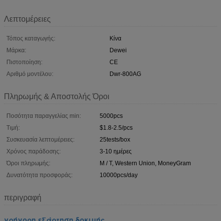
Λεπτομέρειες
Τόπος καταγωγής:
Κίνα
Μάρκα:
Dewei
Πιστοποίηση:
CE
Αριθμό μοντέλου:
Dwr-800AG
Πληρωμής & Αποστολής Όροι
Ποσότητα παραγγελίας min:
5000pcs
Τιμή:
$1.8-2.5/pcs
Συσκευασία λεπτομέρειες:
25tests/box
Χρόνος παράδοσης:
3-10 ημέρες
Όροι πληρωμής:
Μ / Τ, Western Union, MoneyGram
Δυνατότητα προσφοράς:
10000pcs/day
περιγραφή
γρήγορη εξάρτηση δοκιμής