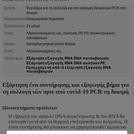
Χρήση:
Ένα βήμα για τη συλλογή και την εξαγωγή δειγμάτων PCR στη
δοκιμή
Θερμοκρασία:
Θερμοκρασία δωματίου
Σταθερότητα:
24 μήνες
Υλικό:
Αδρανοποιημένος ιός, σωλήνας PE PP, συγκεντρωμένη
πατσαβούρα
Δείγμα:
Nasopharyngeal ρινικό δείγμα
Λύση:
Αδρανοποιημένος ιός
Εξάρτηση εξαγωγής RNA DNA πατσαβουρών
Υψηλό φως:
,
Εξάρτηση εξαγωγής RNA DNA σωλήνων PE
,
Προερχόμενη από ιό εξάρτηση εξαγωγής RNA
πατσαβουρών
Εξάρτηση ένα συντήρησης και εξαγωγής βήμα για
τη συλλογή ιών πριν από covid-19 PCR τη δοκιμή
Πλεονεκτήματα προϊόντων
Η εξαγωγή του υψηλών DNA συγκέντρωσης & του RNA θα
επιτευχθεί μετά από τη θερμική επεξεργασία του δείγματος. Η
λύση συντήρησης θα μπορούσε να χρησιμοποιηθεί άμεσα για
την επόμενη PCR διαδικασία.