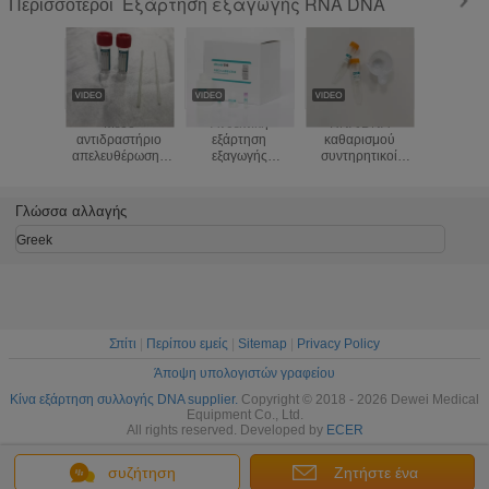
Εξάρτηση εξαγωγής RNA DNA
Περισσότεροι
Μέσο
Ανθεκτική
RNA/DNA
Εξάρτηση 
αντιδραστήριο
εξάρτηση
καθαρισμού
19 εξα
απελευθέρωσης
εξαγωγής
συντηρητικοί
νουκλεϊ
δειγμάτων
σωλήνων
σωλήνες η ιατρικά
οξέος
συντήρησης RNA
συλλογής
PET ούρων
μαγνητ
σε 5 δευτερόλεπτα
σκαμνιών
εξαρτήσεων
μέθοδος 
Γλώσσα αλλαγής
στην άμεση PCR
περιττωμάτων
αποστειρωμένοι/
εξαρτή
ενίσχυση
εξαρτήσεων
υλικό γυαλιού
απομόνωσ
Greek
συλλογής DNA
Σπίτι
|
Περίπου εμείς
|
Sitemap
|
Privacy Policy
Άποψη υπολογιστών γραφείου
Κίνα εξάρτηση συλλογής DNA supplier.
Copyright © 2018 - 2026 Dewei Medical
Equipment Co., Ltd.
All rights reserved. Developed by
ECER
συζήτηση
Ζητήστε ένα