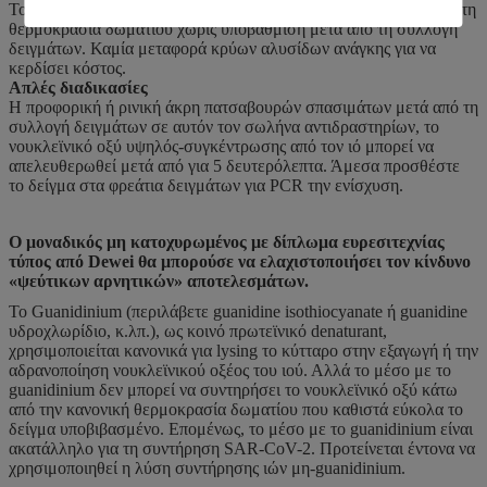
Το νουκλεϊνικό οξύ του ιού μπορεί να συντηρηθεί για 7 ημέρες στη
θερμοκρασία δωματίου χωρίς υποβάθμιση μετά από τη συλλογή
δειγμάτων. Καμία μεταφορά κρύων αλυσίδων ανάγκης για να
κερδίσει κόστος.
Απλές διαδικασίες
Η προφορική ή ρινική άκρη πατσαβουρών σπασιμάτων μετά από τη
συλλογή δειγμάτων σε αυτόν τον σωλήνα αντιδραστηρίων, το
νουκλεϊνικό οξύ υψηλός-συγκέντρωσης από τον ιό μπορεί να
απελευθερωθεί μετά από για 5 δευτερόλεπτα. Άμεσα προσθέστε
το δείγμα στα φρεάτια δειγμάτων για PCR την ενίσχυση.
Ο μοναδικός μη κατοχυρωμένος με δίπλωμα ευρεσιτεχνίας
τύπος από Dewei θα μπορούσε να ελαχιστοποιήσει τον κίνδυνο
«ψεύτικων αρνητικών» αποτελεσμάτων.
Το Guanidinium (περιλάβετε guanidine isothiocyanate ή guanidine
υδροχλωρίδιο, κ.λπ.), ως κοινό πρωτεϊνικό denaturant,
χρησιμοποιείται κανονικά για lysing το κύτταρο στην εξαγωγή ή την
αδρανοποίηση νουκλεϊνικού οξέος του ιού. Αλλά το μέσο με το
guanidinium δεν μπορεί να συντηρήσει το νουκλεϊνικό οξύ κάτω
από την κανονική θερμοκρασία δωματίου που καθιστά εύκολα το
δείγμα υποβιβασμένο. Επομένως, το μέσο με το guanidinium είναι
ακατάλληλο για τη συντήρηση SAR-CoV-2. Προτείνεται έντονα να
χρησιμοποιηθεί η λύση συντήρησης ιών μη-guanidinium.