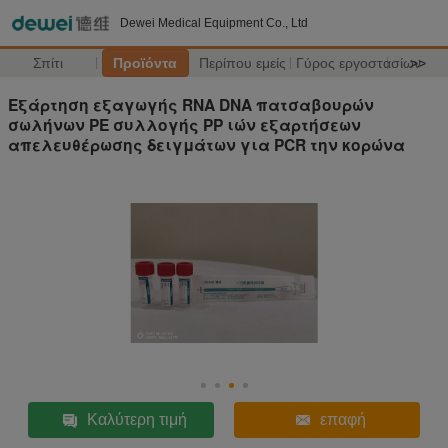
Dewei Medical Equipment Co., Ltd
Σπίτι
Προϊόντα
Περίπου εμείς
Γύρος εργοστασίων
>>
Εξάρτηση εξαγωγής RNA DNA πατσαβουρών
σωλήνων PE συλλογής PP ιών εξαρτήσεων
απελευθέρωσης δειγμάτων για PCR την κορώνα
Καλύτερη τιμή
επαφή