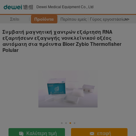
Dewei Medical Equipment Co., Ltd
Σπίτι
Προϊόντα
Περίπου εμείς
Γύρος εργοστασίων
>>
Συμβατή μαγνητική χαντρών εξάρτηση RNA
εξαρτήσεων εξαγωγής νουκλεϊνικού οξέος
αυτόματη στα πρότυπα Bioer Zybio Thermofisher
Polular
Καλύτερη τιμή
επαφή