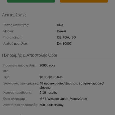
Λεπτομέρειες
Τόπος καταγωγής:
Κίνα
Μάρκα:
Dewei
Πιστοποίηση:
CE, FDA, ISO
Αριθμό μοντέλου:
Dw-80007
Πληρωμής & Αποστολής Όροι
Ποσότητα παραγγελίας
2000packs
min:
Τιμή:
$0.30-$0.80/test
Συσκευασία λεπτομέρειες:
48 προετοιμασίες/εξάρτηση, 96 προετοιμασίες/
εξάρτηση
Χρόνος παράδοσης:
5-10 ημερών
Όροι πληρωμής:
Μ / Τ, Western Union, MoneyGram
Δυνατότητα προσφοράς:
500,000tests/day