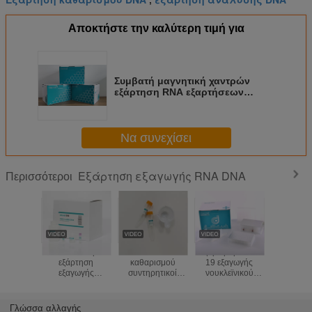
,
Αποκτήστε την καλύτερη τιμή για
Συμβατή μαγνητική χαντρών
εξάρτηση RNA εξαρτήσεων
εξαγωγής νουκλεϊνικού οξέος
αυτόματη στα πρότυπα Bioer
Zybio Thermofisher Polular
Να συνεχίσει
Εξάρτηση εξαγωγής RNA DNA
Περισσότεροι
Ανθεκτική
RNA/DNA
Εξάρτηση covid-
Nasophar
εξάρτηση
καθαρισμού
19 εξαγωγής
πατσαβ
εξαγωγής
συντηρητικοί
νουκλεϊνικού
FDA εξαρ
σωλήνων
σωλήνες η ιατρικά
οξέος FDA
απομόνωσ
συλλογής
PET ούρων
μαγνητική
εξαγω
σκαμνιών
εξαρτήσεων
μέθοδος χαντρών
νουκλεϊ
Γλώσσα αλλαγής