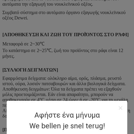
αυτόματα την εξαγωγή του νουκλεϊνικού οξέος.
Συμβατό σύστημα στο αυτόματο όργανο εξαγωγής νουκλεϊνικού
οξέος Dewei.
[ΑΠΟΘΗΚΕΥΣΗ ΚΑΙ ΖΩΗ ΤΟΥ ΠΡΟΪΌΝΤΟΣ ΣΤΟ ΡΆΦΙ]
Μεταφορά σε 2~30℃
Το κατάστημα σε 2~25℃, ζωή του προϊόντος στο ράφι είναι 12
μήνες.
[ΣΥΛΛΟΓΗ ΔΕΙΓΜΑΤΩΝ]
Εφαρμόσιμα δείγματα: ολόκληρο αίμα, ορός, πλάσμα, ρευστό
ιστού, ούρα, λοσιόν πατσαβουρών και άλλα βιολογικά δείγματα.
Αποθήκευση δειγμάτων: Όλα τα δείγματα πρέπει να εξαχθούν
μόλις προετοιμάζονται. Εάν είναι απαραίτητο, μπορούν να
αποθηκευτούν σε 4°C μέσα σε 24 ώρες ή σε -20°C για τη μεγάλη
περίοδο.
Αποκαταστήστε το δείγμα στη θερμοκρασία δωματίου πριν από τη
Αφήστε ένα μήνυμα
δοκιμή.
We bellen je snel terug!
[ΠΕΡΙΟΡΙΣΜΟΣ]