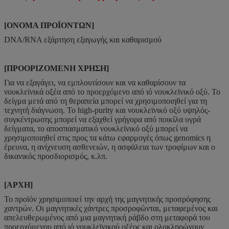
[ΟΝΟΜΑ ΠΡΟΪΟΝΤΩΝ]
DNA/RNA εξάρτηση εξαγωγής και καθαρισμού
[ΠΡΟΟΡΙΖΟΜΕΝΗ ΧΡΗΣΗ]
Για να εξαγάγει, να εμπλουτίσουν και να καθαρίσουν τα
νουκλεϊνικά οξέα από το προερχόμενο από ιό νουκλεϊνικό οξύ. Το
δείγμα μετά από τη θεραπεία μπορεί να χρησιμοποιηθεί για τη
τεχνητή διάγνωση. Το high-purity και νουκλεϊνικό οξύ υψηλός-
συγκέντρωσης μπορεί να εξαχθεί γρήγορα από ποικίλα υγρά
δείγματα, το αποσπασματικό νουκλεϊνικό οξύ μπορεί να
χρησιμοποιηθεί στις προς τα κάτω εφαρμογές όπως genomics η
έρευνα, η ανίχνευση ασθενειών, η ασφάλεια των τροφίμων και ο
δικανικός προσδιορισμός, κ.λπ.
[ΑΡΧΗ]
Το προϊόν χρησιμοποιεί την αρχή της μαγνητικής προσρόφησης
χαντρών. Οι μαγνητικές χάντρες προσροφώνται, μεταφεμένος και
απελευθερωμένος από μια μαγνητική ράβδο στη μεταφορά του
προερχόμενου από ιό νουκλεϊνικού οξέος και ολοκληρώνουν