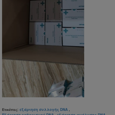
εξάρτηση συλλογής DNA
Ετικέττες:
,
Εξάρτηση καθαρισμού DNA
εξάρτηση ανάλυσης DNA