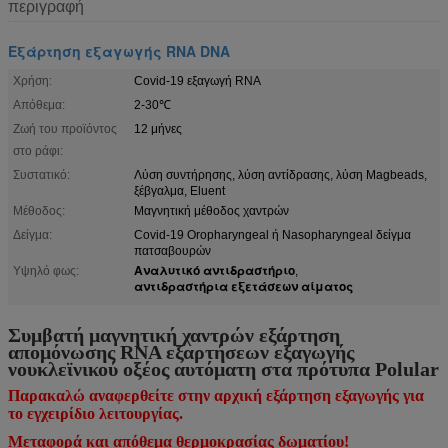
περιγραφή
Εξάρτηση εξαγωγής RNA DNA
Χρήση:
Covid-19 εξαγωγή RNA
Απόθεμα:
2-30℃
Ζωή του προϊόντος
12 μήνες
στο ράφι:
Συστατικό:
Λύση συντήρησης, λύση αντίδρασης, λύση Magbeads,
ξέβγαλμα, Eluent
Μέθοδος:
Μαγνητική μέθοδος χαντρών
Δείγμα:
Covid-19 Oropharyngeal ή Nasopharyngeal δείγμα
πατσαβουρών
Αναλυτικό αντιδραστήριο
Υψηλό φως:
,
αντιδραστήρια εξετάσεων αίματος
Συμβατή μαγνητική χαντρών εξάρτηση
απομόνωσης RNA εξαρτήσεων εξαγωγής
νουκλεϊνικού οξέος αυτόματη στα πρότυπα Polular
Παρακαλώ αναφερθείτε στην αρχική εξάρτηση εξαγωγής για
το εγχειρίδιο λειτουργίας.
Μεταφορά και απόθεμα θερμοκρασίας δωματίου!