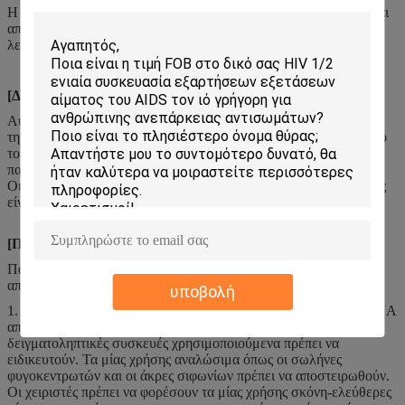
Η ποιότητα του αποσπασματικού νουκλεϊνικού οξέος επηρεάζεται
από τη θέση των δειγμάτων, τον εξοπλισμό δοκιμής και τη
λειτουργία του προσωπικού.
[ΔΕΙΚΤΗΣ ΑΠΟΔΟΣΗΣ]
Αυτή η εξάρτηση μπορεί να χρησιμοποιηθεί αποτελεσματικά για
την εξαγωγή νουκλεϊνικού οξέος από τα δείγματα όπως ολόκληρο
το αίμα, ο ορός, το πλάσμα, το ρευστό ιστού, τα ούρα, το λοσιόν
πατσαβουρών, κ.λπ.
Οι παραλλαγές δια--δοκιμής και διά-δοκιμής αυτής της εξάρτησης
είναι και οι δύο λιγότερο από 15%.
[ΠΡΟΦΥΛΑΞΗ]
Παρακαλώ διαβάστε και καταλάβετε τις οδηγίες προσεκτικά πριν
από τη λειτουργία.
υποβολή
1. Η ειδική προσοχή πρέπει να πληρωθεί για να αποτρέψει το RNA
από την υποβάθμιση RNase. Όλες τα εργαλεία και οι
δειγματοληπτικές συσκευές χρησιμοποιούμενα πρέπει να
ειδικευτούν. Τα μίας χρήσης αναλώσιμα όπως οι σωλήνες
φυγοκεντρωτών και οι άκρες σιφωνίων πρέπει να αποστειρωθούν.
Οι χειριστές πρέπει να φορέσουν τα μίας χρήσης σκόνη-ελεύθερες