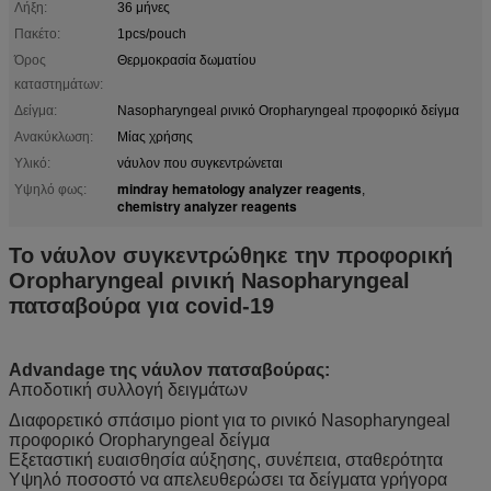
Λήξη:
36 μήνες
Πακέτο:
1pcs/pouch
Όρος
Θερμοκρασία δωματίου
καταστημάτων:
Δείγμα:
Nasopharyngeal ρινικό Oropharyngeal προφορικό δείγμα
Ανακύκλωση:
Μίας χρήσης
Υλικό:
νάυλον που συγκεντρώνεται
mindray hematology analyzer reagents
Υψηλό φως:
,
chemistry analyzer reagents
Το νάυλον συγκεντρώθηκε την προφορική
Oropharyngeal ρινική Nasopharyngeal
πατσαβούρα για covid-19
Advandage της νάυλον πατσαβούρας:
Αποδοτική συλλογή δειγμάτων
Διαφορετικό σπάσιμο piont για το ρινικό Nasopharyngeal
προφορικό Oropharyngeal δείγμα
Εξεταστική ευαισθησία αύξησης, συνέπεια, σταθερότητα
Υψηλό ποσοστό να απελευθερώσει τα δείγματα γρήγορα