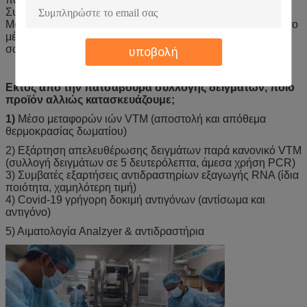
Συλλέξτε το δείγμα.
Μόλις συλλεχθεί το δείγμα, παρεμβάλτε την πατσαβούρα στο
μέσο έπειτα απόθεμα μεταφορών και λειτουργήστε με το
σωστό τρόπο.
υποβολή
Εκτός από την πατσαβούρα συλλογής δειγμάτων, ποιο
προϊόν αλλιώς κατασκευάζουμε;
1)
Μέσο μεταφορών ιών VTM (αποστολή και απόθεμα
θερμοκρασίας δωματίου)
2) Εξάρτηση απελευθέρωσης δειγμάτων παρά κανονικό VTM
(συλλογή δειγμάτων σε 5 δευτερόλεπτα, άμεσα χρήση PCR)
3) Συμβατές εξαρτήσεις αντιδραστηρίων εξαγωγής RNA (ίδια
ποιότητα, χαμηλότερη τιμή)
4) Covid-19 γρήγορη δοκιμή αντιγόνων (αντίσωμα και
αντιγόνο)
5) Αιματολογία Analzyer & αντιδραστήρια