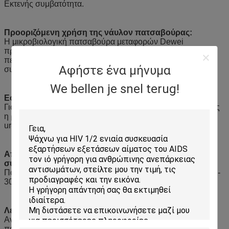
Εκτενής συμβατότητα.
Προοριζόμενη χρήση της νάυλον πατσαβούρας:
Η μικροβιολογική πατσαβούρα μεταφορών Dewei
προορίζεται για τη συλλογή των κλινικών δειγμάτων που
περιέχουν το παθογόνο microorga- nisms από την περιοχή
Αφήστε ένα μήνυμα
συλλογής στο εργαστήριο δοκιμής.
We bellen je snel terug!
Εφαρμογή της νάυλον πατσαβούρας:
Για τη χρήση των βιολογικών δειγμάτων για τη δοκιμή όπως
η ρινική κοιλότητα, η στοματική κοιλότητα, ο κόλπος και το
urethral στόμιο.
Αποθήκευση & ζωή του προϊόντος στο ράφι της
συγκεντρωμένης πατσαβούρας:
Πατσαβούρες καταστημάτων στη θερμοκρασία δωματίου (2-
30°C) για 3 έτη.
Λειτουργία της συγκεντρωμένης πατσαβούρας:
Ανοίξτε το ανώτερο μέρος της συσκευασίας και βγάλτε την
πατσαβούρα.