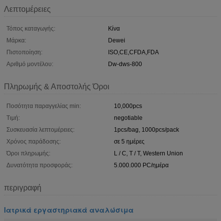
Λεπτομέρειες
Τόπος καταγωγής:
Κίνα
Μάρκα:
Dewei
Πιστοποίηση:
ISO,CE,CFDA,FDA
Αριθμό μοντέλου:
Dw-dws-800
Πληρωμής & Αποστολής Όροι
Ποσότητα παραγγελίας min:
10,000pcs
Τιμή:
negotiable
Συσκευασία λεπτομέρειες:
1pcs/bag, 1000pcs/pack
Χρόνος παράδοσης:
σε 5 ημέρες
Όροι πληρωμής:
L / C, T / T, Western Union
Δυνατότητα προσφοράς:
5.000.000 PC/ημέρα
περιγραφή
Ιατρικά εργαστηριακά αναλώσιμα