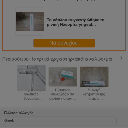
Το νάυλον συγκεντρώθηκε τη
ρινική Nasopharyngeal
προφορική Oropharyngeal
πατσαβούρα για covid-19
Να συνεχίσει
Ιατρικά εργαστηριακά αναλώσιμα
Περισσότεροι
Μίας χρήσης
Εξάρτηση
Συλλογή
Χωρίς κ
κολπικός
συλλογής RNA
δειγμάτων της
σωλή
Speculum
σαλίου για covid-
ρινικής
συλλογής 
κολπικός
19 Coronaviurs
Nasopharyngeal
σωλήνω
αποσυμπιεστής
προφορικής
συντήρησ
πολυστυρολίου S
Oropharyngeal
DN
Γλώσσα αλλαγής
Μ Λ
πατσαβούρας
συλλογής covid-
Greek
19