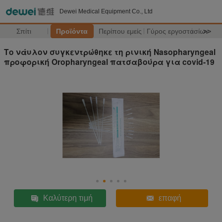
Dewei Medical Equipment Co., Ltd
Σπίτι
Προϊόντα
Περίπου εμείς
Γύρος εργοστασίων
>>
Το νάυλον συγκεντρώθηκε τη ρινική Nasopharyngeal
προφορική Oropharyngeal πατσαβούρα για covid-19
Καλύτερη τιμή
επαφή