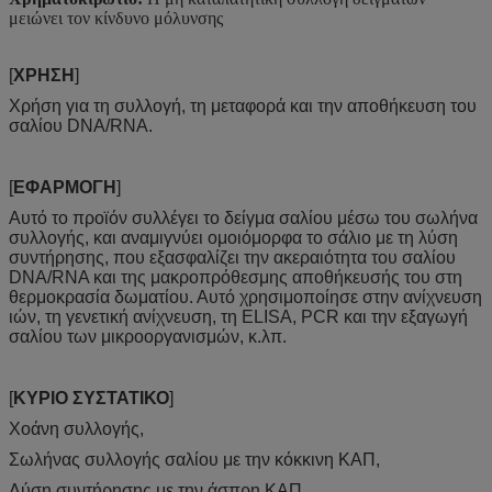
μειώνει τον κίνδυνο μόλυνσης
[
ΧΡΗΣΗ
]
Χρήση για τη συλλογή, τη μεταφορά και την αποθήκευση του
σαλίου DNA/RNA.
[
ΕΦΑΡΜΟΓΗ
]
Αυτό το προϊόν συλλέγει το δείγμα σαλίου μέσω του σωλήνα
συλλογής, και αναμιγνύει ομοιόμορφα το σάλιο με τη λύση
συντήρησης, που εξασφαλίζει την ακεραιότητα του σαλίου
DNA/RNA και της μακροπρόθεσμης αποθήκευσής του στη
θερμοκρασία δωματίου. Αυτό χρησιμοποίησε στην ανίχνευση
ιών, τη γενετική ανίχνευση, τη ELISA, PCR και την εξαγωγή
σαλίου των μικροοργανισμών, κ.λπ.
[
ΚΥΡΙΟ ΣΥΣΤΑΤΙΚΟ
]
Χοάνη συλλογής,
Σωλήνας συλλογής σαλίου με την κόκκινη ΚΑΠ,
Λύση συντήρησης με την άσπρη ΚΑΠ.