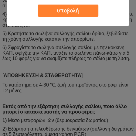
να ξεβιδώσει την άσπρη ΚΑΠ του σωλήνα λύσης
συντήρησης.
υποβολή
4) Χύστε τη λύση συντήρησης στο σωλήνα συλλογής σαλίου,
κρατήστε το σωλήνα όρθιο έως ότου χύνεται πλήρως η λύση
στο σωλήνα.
5) Κρατήστε το σωλήνα συλλογής σαλίου όρθιο, ξεβιδώστε
τη χοάνη συλλογής κατόπιν την απορρίψτε.
6) Σφραγίστε το σωλήνα συλλογής σαλίου με την κόκκινη
ΚΑΠ, σφίγξτε την ΚΑΠ, τινάξτε το σωλήνα πάνω-κάτω για 5
έως 10 φορές για να αναμίξετε πλήρως το σάλιο με τη λύση.
[
ΑΠΟΘΗΚΕΥΣΗ & ΣΤΑΘΕΡΟΤΗΤΑ
]
Το κατάστημα σε 4-30 ℃, ζωή του προϊόντος στο ράφι είναι
12 μήνες.
Εκτός από την εξάρτηση συλλογής σαλίου, ποιο άλλο
μπορεί ο κατασκευαστής να προσφέρει;
1)
Μέσο μεταφορών ιών (θερμοκρασία δωματίου)
2) Εξάρτηση απελευθέρωσης δειγμάτων (συλλογή δειγμάτων
σε 5 δευτερόλεπτα, άμεσα χρήση PCR)