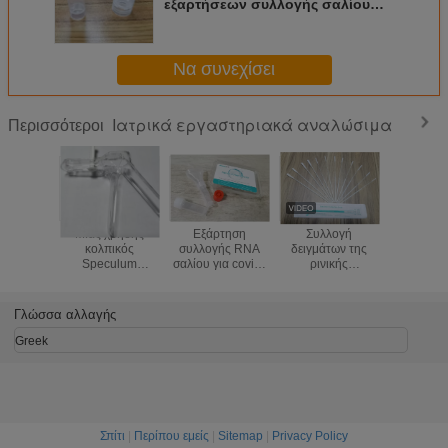
εξαρτήσεων συλλογής σαλίου
αντιγόνων με/χωρίς υγρό
Να συνεχίσει
Ιατρικά εργαστηριακά αναλώσιμα
Περισσότεροι
Μίας χρήσης
Εξάρτηση
Συλλογή
Χωρίς κ
κολπικός
συλλογής RNA
δειγμάτων της
σωλή
Speculum
σαλίου για covid-
ρινικής
συλλογής 
κολπικός
19 Coronaviurs
Nasopharyngeal
σωλήνω
αποσυμπιεστής
προφορικής
συντήρησ
πολυστυρολίου S
Oropharyngeal
DN
Γλώσσα αλλαγής
Μ Λ
πατσαβούρας
συλλογής covid-
Greek
19
Σπίτι
|
Περίπου εμείς
|
Sitemap
|
Privacy Policy