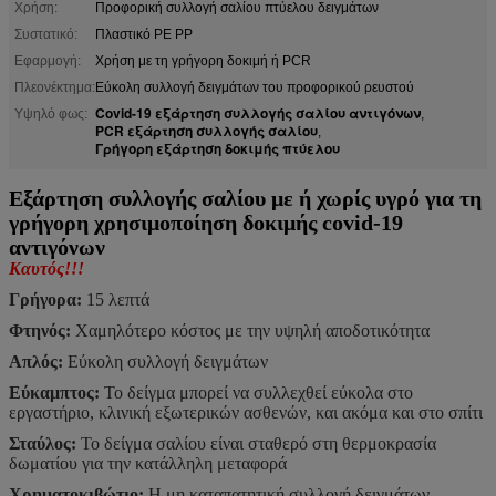
Χρήση:
Προφορική συλλογή σαλίου πτύελου δειγμάτων
Συστατικό:
Πλαστικό PE PP
Εφαρμογή:
Χρήση με τη γρήγορη δοκιμή ή PCR
Πλεονέκτημα:
Εύκολη συλλογή δειγμάτων του προφορικού ρευστού
Covid-19 εξάρτηση συλλογής σαλίου αντιγόνων
Υψηλό φως:
,
PCR εξάρτηση συλλογής σαλίου
,
Γρήγορη εξάρτηση δοκιμής πτύελου
Εξάρτηση συλλογής σαλίου με ή χωρίς υγρό για τη
γρήγορη χρησιμοποίηση δοκιμής covid-19
αντιγόνων
Καυτός!!!
Γρήγορα:
15 λεπτά
Φτηνός:
Χαμηλότερο κόστος με την υψηλή αποδοτικότητα
Απλός:
Εύκολη συλλογή δειγμάτων
Εύκαμπτος:
Το δείγμα μπορεί να συλλεχθεί εύκολα στο
εργαστήριο, κλινική εξωτερικών ασθενών, και ακόμα και στο σπίτι
Σταύλος:
Το δείγμα σαλίου είναι σταθερό στη θερμοκρασία
δωματίου για την κατάλληλη μεταφορά
Χρηματοκιβώτιο:
Η μη καταπατητική συλλογή δειγμάτων