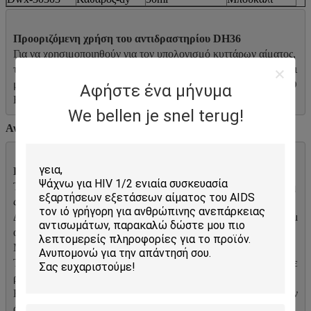
Για να χρησιμοποιηθούν για τον υπολογισμό κυττάρων αίματος, 
την ταξινόμηση, και τη διαφοροποίηση WBC, προσδιορισμός αι
μογλοβίνης στις συσκευές ανάλυσης αιματολογίας DYMIND D
Αφήστε ένα μήνυμα
We bellen je snel terug!
Αντιδραστήρια για τη τεχνητή διαγνωστική χρήση μόνο.
Το η επαναδιακρίβωση συστήνεται κατά αλλαγή της προέλευση
ς των αντιδραστηρίων.
Δεν συστήνεται τα διαφορετικά εμπορικά σήματα των λύσεων μ
αζί σε μια μονάδα της συσκευής ανάλυσης.
Μην λάβετε. Αποφύγετε την επαφή με το δέρμα και τα μάτια.
Το δέρμα έρχεται σε επαφή με: Ξεπλύντε με την αφθονία του νε
ρού.
Επαφή ματιών: Ξεπλύντε με την αφθονία του νερού. Λάβετε την 
άμεση ιατρική παρακολούθηση.