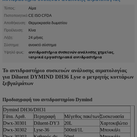
Τύπος:
Αίμα
Πιστοποιητικό:
CE ISO CFDA
Αποθήκευση:
Θερμοκρασία δωματίου
Προέλευση:
Κίνα
Λήξη:
24 μήνες
Σύστημα:
ανοικτό σύστημα
αντιδραστήρια συσκευών ανάλυσης χημείας
Υψηλό φως:
,
ιατρικά εργαστηριακά αντιδραστήρια
Το αντιδραστήριο συσκευών ανάλυσης αιματολογίας
για Diluent DYMIND DH36 Lyse ο μετρητής κυττάρων
ξεβγαλμάτων
Προδιαγραφή του αντιδραστηρίου Dymind
Dymind DH36/DH31
Γάτα. Αριθ.
Περιγραφή
Μέγεθος πακέτων
Συσκευασία
Dwx-30301
Diluent-DY3
20L
Χαρτοκιβώτιο
Dwx-30302
Lyse-36
500ml/1L
Μπουκάλι
Dwx-30303
Καθαρός-dy
50ml
Μπουκάλι