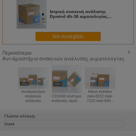
Ιατρική συσκευή ανάλυσης
Dymind dh-36 αιματολογίας
αποθήκευση θερμοκρασίας
δωματίου αντιδραστηρίων
Να συνεχίσει
Περισσότεροι
Αντιδραστήριο συσκευών ανάλυσης αιματολογίας
Αντιδραστήριο
Ροδοκόκκινο
Nihon Kohden
Τα στα
συσκευών
CD3200 σύστημα
mek-8222 mek-
αντιδρασ
ανάλυσης
ανάλυσης αίματος
7222 mek-6400
συσκε
αιματολογίας
αντιδραστηρίων
αντιδραστήρια
ανάλυσης 
υψηλής επίδοσης
συσκευών
συσκευών
αιματολογ
για Genrui
ανάλυσης
ανάλυσης
Medonic
Γλώσσα αλλαγής
KT6280 KT6200
αιματολογίας
αιματολογίας
CBC Di
KT6180 συσκευή
Abbott
συσκε
Greek
ανάλυσης 3 μερών
ανάλυσης 
Lyse κα