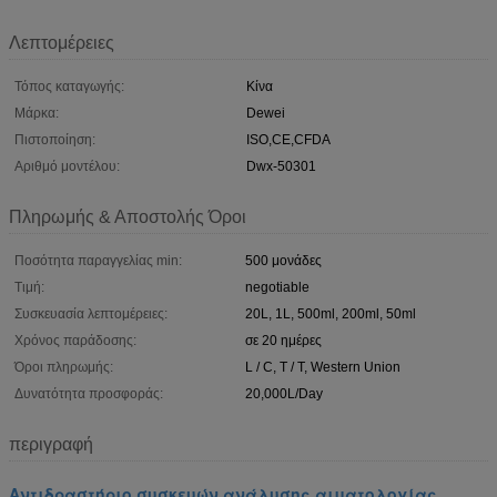
Λεπτομέρειες
Τόπος καταγωγής:
Κίνα
Μάρκα:
Dewei
Πιστοποίηση:
ISO,CE,CFDA
Αριθμό μοντέλου:
Dwx-50301
Πληρωμής & Αποστολής Όροι
Ποσότητα παραγγελίας min:
500 μονάδες
Τιμή:
negotiable
Συσκευασία λεπτομέρειες:
20L, 1L, 500ml, 200ml, 50ml
Χρόνος παράδοσης:
σε 20 ημέρες
Όροι πληρωμής:
L / C, T / T, Western Union
Δυνατότητα προσφοράς:
20,000L/Day
περιγραφή
Αντιδραστήριο συσκευών ανάλυσης αιματολογίας