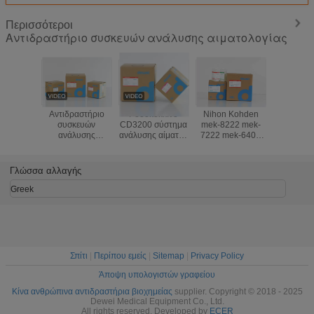
Περισσότεροι
Αντιδραστήριο συσκευών ανάλυσης αιματολογίας
Αντιδραστήριο
Ροδοκόκκινο
Nihon Kohden
Τα στα
συσκευών
CD3200 σύστημα
mek-8222 mek-
αντιδρασ
ανάλυσης
ανάλυσης αίματος
7222 mek-6400
συσκε
αιματολογίας
αντιδραστηρίων
αντιδραστήρια
ανάλυσης 
υψηλής επίδοσης
συσκευών
συσκευών
αιματολογ
για Genrui
ανάλυσης
ανάλυσης
Medonic
Γλώσσα αλλαγής
KT6280 KT6200
αιματολογίας
αιματολογίας
CBC Di
KT6180 συσκευή
Abbott
συσκε
Greek
ανάλυσης 3 μερών
ανάλυσης 
Lyse κα
Σπίτι
|
Περίπου εμείς
|
Sitemap
|
Privacy Policy
Άποψη υπολογιστών γραφείου
Κίνα ανθρώπινα αντιδραστήρια βιοχημείας
supplier. Copyright © 2018 - 2025
Dewei Medical Equipment Co., Ltd.
All rights reserved. Developed by
ECER