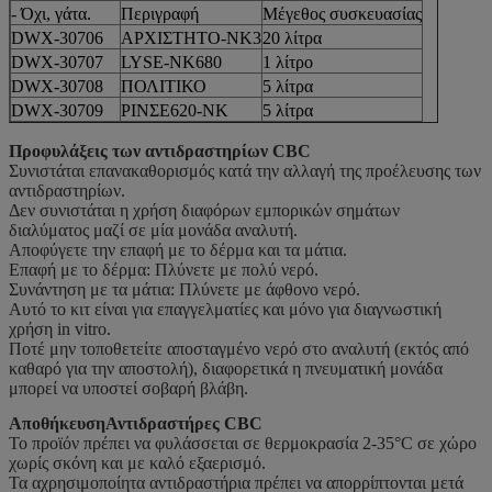
- Όχι, γάτα.
Περιγραφή
Μέγεθος συσκευασίας
DWX-30706
ΑΡΧΙΣΤΗΤΟ-NK3
20 λίτρα
DWX-30707
LYSE-NK680
1 λίτρο
DWX-30708
ΠΟΛΙΤΙΚΟ
5 λίτρα
DWX-30709
ΡΙΝΣΕ620-ΝΚ
5 λίτρα
Προφυλάξεις των αντιδραστηρίων CBC
Συνιστάται επανακαθορισμός κατά την αλλαγή της προέλευσης των
αντιδραστηρίων.
Δεν συνιστάται η χρήση διαφόρων εμπορικών σημάτων
διαλύματος μαζί σε μία μονάδα αναλυτή.
Αποφύγετε την επαφή με το δέρμα και τα μάτια.
Επαφή με το δέρμα: Πλύνετε με πολύ νερό.
Συνάντηση με τα μάτια: Πλύνετε με άφθονο νερό.
Αυτό το κιτ είναι για επαγγελματίες και μόνο για διαγνωστική
χρήση in vitro.
Ποτέ μην τοποθετείτε αποσταγμένο νερό στο αναλυτή (εκτός από
καθαρό για την αποστολή), διαφορετικά η πνευματική μονάδα
μπορεί να υποστεί σοβαρή βλάβη.
Αποθήκευση
Αντιδραστήρες CBC
Το προϊόν πρέπει να φυλάσσεται σε θερμοκρασία 2-35°C σε χώρο
χωρίς σκόνη και με καλό εξαερισμό.
Τα αχρησιμοποίητα αντιδραστήρια πρέπει να απορρίπτονται μετά