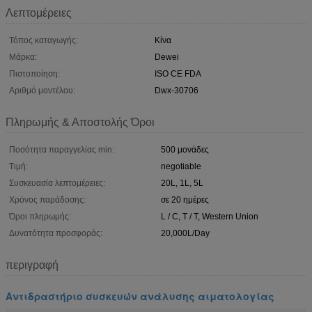
Λεπτομέρειες
Τόπος καταγωγής:
Κίνα
Μάρκα:
Dewei
Πιστοποίηση:
ISO CE FDA
Αριθμό μοντέλου:
Dwx-30706
Πληρωμής & Αποστολής Όροι
Ποσότητα παραγγελίας min:
500 μονάδες
Τιμή:
negotiable
Συσκευασία λεπτομέρειες:
20L, 1L, 5L
Χρόνος παράδοσης:
σε 20 ημέρες
Όροι πληρωμής:
L / C, T / T, Western Union
Δυνατότητα προσφοράς:
20,000L/Day
περιγραφή
Αντιδραστήριο συσκευών ανάλυσης αιματολογίας