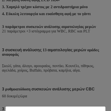
3. Χαμηλό τρέχον κόστος με 2 αντιδραστήρια μόνο
4. Εύκολη λειτουργία και ευαίσθητη αφή με το γάντι
3 παράμετροι συσκευών ανάλυσης αιματολογίας μερών
21 παράμετροι +3 ιστόγραμμα για WBC, RBC και PLT
3 συσκευή ανάλυσης
13
αιματολογίας μερών
ομάδες
αναφοράς
Σκυλί, γάτα, άλογο, αρουραίος, ποντίκι. Κουνέλι, πίθηκος,
αγελάδα, χοίρος, Buffalo, πρόβατα, καμήλα, αίγα.
3
ρυθμοαπόδοση
συσκευών ανάλυσης μερών CBC
60 δοκιμές/ώρα
3
τρόπος
συσκευών ανάλυσης μερών CBC