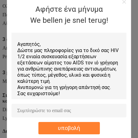
Ολόκληρο αίμα
Αφήστε ένα μήνυμα
Περιφερειακό αίμα
We bellen je snel terug!
Αίμα Prediluted
3
όγκος δειγμάτων
συσκευών ανάλυσης μερών CBC
Anticogulant ολόκληρο blood≤9.6μL
Prediluted blood≤20μL
3
μνήμη στοιχείων
συσκευών ανάλυσης μερών CBC
Μέχρι 50.000 αποτελέσματα δειγμάτων
Συσκευή ανάλυσης
2
CBC
αντιδραστήρια για την
καθημερινή δοκιμή.
Diluent 5L
Lyse 200ml
υποβολή
Διάσταση
συσκευών ανάλυσης CBC