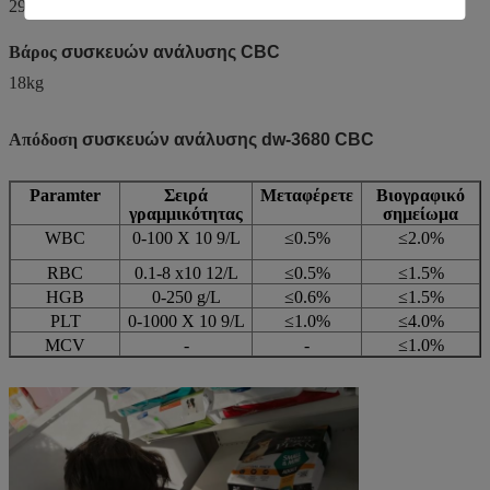
290mm (L)/365mm (W)/390mm (Χ)
Βάρος
συσκευών ανάλυσης CBC
18kg
Απόδοση
συσκευών ανάλυσης dw-3680 CBC
Paramter
Σειρά
Μεταφέρετε
Βιογραφικό
γραμμικότητας
σημείωμα
WBC
0-100 X 10 9/L
≤0.5%
≤2.0%
RBC
0.1-8 x10 12/L
≤0.5%
≤1.5%
HGB
0-250 g/L
≤0.6%
≤1.5%
PLT
0-1000 X 10 9/L
≤1.0%
≤4.0%
MCV
-
-
≤1.0%