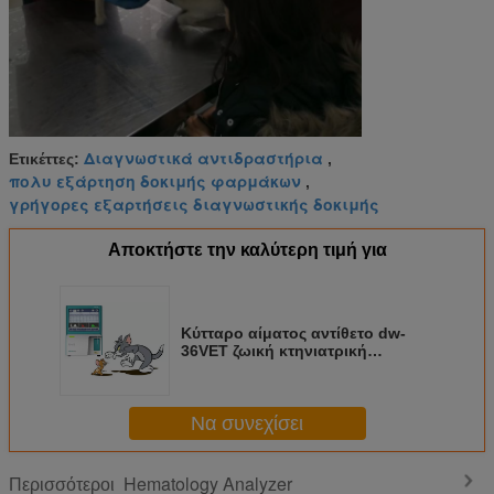
Διαγνωστικά αντιδραστήρια
Ετικέττες:
,
πολυ εξάρτηση δοκιμής φαρμάκων
,
γρήγορες εξαρτήσεις διαγνωστικής δοκιμής
Αποκτήστε την καλύτερη τιμή για
Κύτταρο αίματος αντίθετο dw-
36VET ζωική κτηνιατρική
συσκευή ανάλυσης αιματολογίας
3 μερών
Να συνεχίσει
Hematology Analyzer
Περισσότεροι