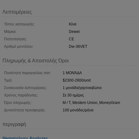
Λεπτομέρειες
Τόπος καταγωγής:
Κίνα
Μάρκα:
Dewei
Πιστοποίηση:
CE
Αριθμό μοντέλου:
Dw-36VET
Πληρωμής & Αποστολής Όροι
Ποσότητα παραγγελίας min:
1 ΜΟΝΆΔΑ
Τιμή:
$2300-2800/unit
Συσκευασία λεπτομέρειες:
1 μονάδα/χαρτοκιβώτιο
Χρόνος παράδοσης:
Σε 30 ημέρες
Όροι πληρωμής:
Μ / Τ, Western Union, MoneyGram
Δυνατότητα προσφοράς:
100 μονάδες/μήνα
περιγραφή
Hematology Analyzer