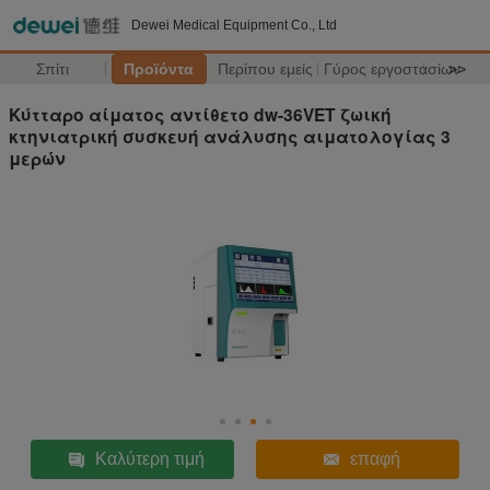
Dewei Medical Equipment Co., Ltd
Σπίτι
Προϊόντα
Περίπου εμείς
Γύρος εργοστασίων
>>
Κύτταρο αίματος αντίθετο dw-36VET ζωική
κτηνιατρική συσκευή ανάλυσης αιματολογίας 3
μερών
Καλύτερη τιμή
επαφή