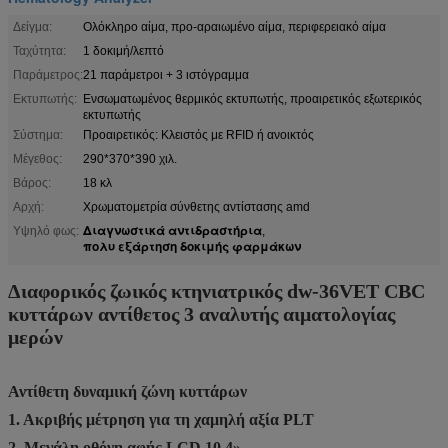
Δείγμα:
Ολόκληρο αίμα, προ-αραιωμένο αίμα, περιφερειακό αίμα
Ταχύτητα:
1 δοκιμή/λεπτό
Παράμετρος:
21 παράμετροι + 3 ιστόγραμμα
Εκτυπωτής:
Ενσωματωμένος θερμικός εκτυπωτής, προαιρετικός εξωτερικός
εκτυπωτής
Σύστημα:
Προαιρετικός: Κλειστός με RFID ή ανοικτός
Μέγεθος:
290*370*390 χιλ.
Βάρος:
18 κλ
Αρχή:
Χρωματομετρία σύνθετης αντίστασης amd
Διαγνωστικά αντιδραστήρια
Υψηλό φως:
,
πολυ εξάρτηση δοκιμής φαρμάκων
Διαφορικός ζωικός κτηνιατρικός dw-36VET CBC
κυττάρων αντίθετος 3 αναλυτής αιματολογίας
μερών
Αντίθετη δυναμική ζώνη κυττάρων
1. Ακριβής μέτρηση για τη χαμηλή αξία PLT
2. Μεγάλη οθόνη αφής LCD 10,4»