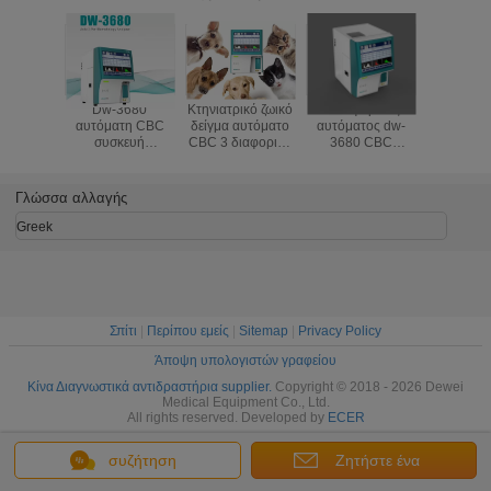
Dw-3680
Κτηνιατρικό ζωικό
3 διαφορικός
13 ομάδω
αυτόματη CBC
δείγμα αυτόματο
αυτόματος dw-
εξέταση α
συσκευή
CBC 3 διαφορικό
3680 CBC
συσκε
ανάλυσης 21
3 μέρος dw-
μετρητής
ανάλυ
παράμετροι 2
36VET
κυττάρων αίματος
αιματολ
αιματολογίας 3
συσκευών
αναφο
Γλώσσα αλλαγής
μερών
ανάλυσης
κτηνιατρι
αντιδραστήριο
αιματολογίας
εργαστήρ
Greek
μερών
κλινική d
Σπίτι
|
Περίπου εμείς
|
Sitemap
|
Privacy Policy
Άποψη υπολογιστών γραφείου
Κίνα Διαγνωστικά αντιδραστήρια supplier.
Copyright © 2018 - 2026 Dewei
Medical Equipment Co., Ltd.
All rights reserved. Developed by
ECER
συζήτηση
Ζητήστε ένα