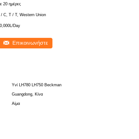
ε 20 ημέρες
 / C, T / T, Western Union
0,000L/Day
Επικοινωνήστε
Υνί LH780 LH750 Beckman
Guangdong, Κίνα
Αίμα