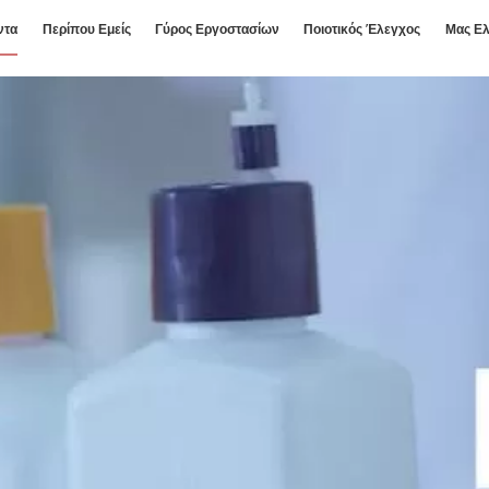
ντα
Περίπου Εμείς
Γύρος Εργοστασίων
Ποιοτικός Έλεγχος
Μας Ελ