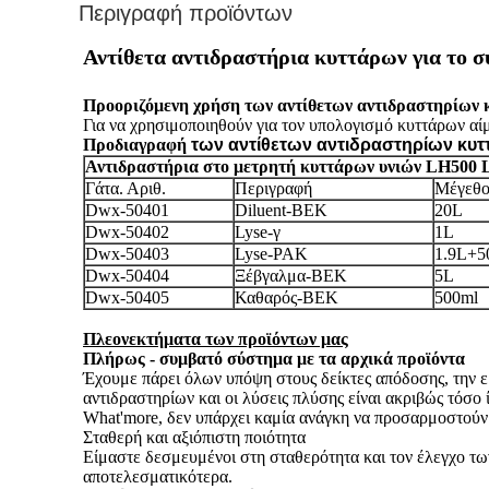
Περιγραφή προϊόντων
Αντίθετα αντιδραστήρια κυττάρων για το
Προδιαγραφή
των αντίθετων αντιδραστηρίων κυ
Αντιδραστήρια στο μετρητή κυττάρων υνιών LH50
Γάτα. Αριθ.
Περιγραφή
Μέγεθο
Dwx-50401
Diluent-BEK
20L
Dwx-50402
Lyse-γ
1L
Dwx-50403
Lyse-PAK
1.9L+5
Dwx-50404
Ξέβγαλμα-BEK
5L
Dwx-50405
Καθαρός-BEK
500ml
Πλεονεκτήματα των προϊόντων μας
Πλήρως - συμβατό σύστημα με τα αρχικά προϊόντα
Έχουμε πάρει όλων υπόψη στους δείκτες απόδοσης, την εμ
αντιδραστηρίων και οι λύσεις πλύσης είναι ακριβώς τόσο 
What'more, δεν υπάρχει καμία ανάγκη να προσαρμοστούν 
Σταθερή και αξιόπιστη ποιότητα
Είμαστε δεσμευμένοι στη σταθερότητα και τον έλεγχο τω
αποτελεσματικότερα.