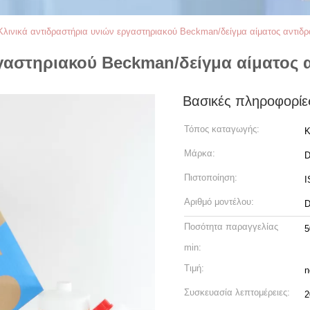
Κλινικά αντιδραστήρια υνιών εργαστηριακού Beckman/δείγμα αίματος αντιδρ
ργαστηριακού Beckman/δείγμα αίματος 
Βασικές πληροφορίε
Τόπος καταγωγής:
Κ
Μάρκα:
D
Πιστοποίηση:
I
Αριθμό μοντέλου:
D
Ποσότητα παραγγελίας
5
min:
Τιμή:
n
Συσκευασία λεπτομέρειες:
2