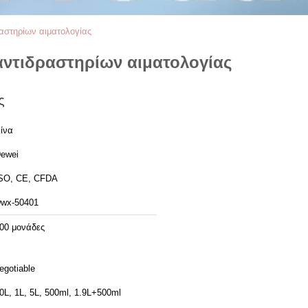
αστηρίων αιματολογίας
αντιδραστηρίων αιματολογίας
ς
ίνα
ewei
SO, CE, CFDA
wx-50401
00 μονάδες
egotiable
0L, 1L, 5L, 500ml, 1.9L+500ml