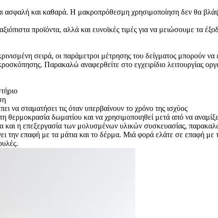
είναι ασφαλή και καθαρά. Η μακροπρόθεσμη χρησιμοποίηση δεν θα β
ιόπιστα προϊόντα, αλλά και ευνοϊκές τιμές για να μειώσουμε τα έξο
υκρινισμένη σειρά, οι παράμετροι μέτρησης του δείγματος μπορούν ν
κροσκόπησης. Παρακαλώ αναφερθείτε στο εγχειρίδιο λειτουργίας οργά
στήριο
ση
έπει να σταματήσει τις όταν υπερβαίνουν το χρόνο της ισχύος
στη θερμοκρασία δωματίου και να χρησιμοποιηθεί μετά από να αναμίξε
ντα και η επεξεργασία των μολυσμένων υλικών συσκευασίας, παρακα
γει την επαφή με τα μάτια και το δέρμα. Μιά φορά ελάτε σε επαφή με
ουλές.