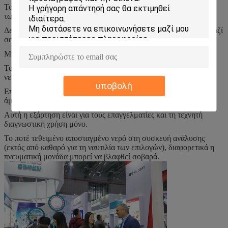
Το η επαναδιακρίβωση συστήνεται κατά αλλαγή της προέλευσης
των αντιδραστηρίων.
Δεν συστήνεται τα διαφορετικά εμπορικά σήματα των λύσεων μαζί
σε μια μονάδα της συσκευής ανάλυσης.
Μην λάβετε. Αποφύγετε την επαφή με το δέρμα και τα μάτια.
Το δέρμα έρχεται σε επαφή με: Ξεπλύντε με την αφθονία του
νερού.
υποβολή
Επαφή ματιών: Ξεπλύντε με την αφθονία του νερού. Λάβετε την
άμεση ιατρική παρακολούθηση.
Αυτή η εξάρτηση είναι για τους επαγγελματίες και τη τεχνητή
διαγνωστική χρήση μόνο.
Το ποτέ τεθειμένο αποσταγμένο νερό στη συσκευή ανάλυσης
(εκτός από καθαρό για τη ναυτιλία των επιλογών), διαφορετικά η
πνευματική μονάδα μπορεί να βλαφθεί σοβαρά.