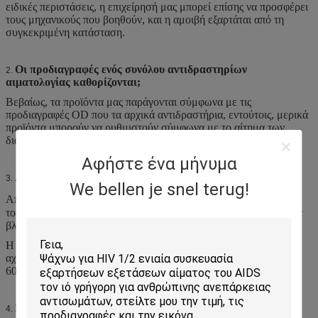
ειδικές περιστάσεις, η επιχείρησή μας μπορεί επίσης να προσφέρει
τους μηχανικούς που βοηθούν, και η αμοιβή εξαρτάται από τη
συγκεκριμένη κατάσταση.
Οι προδιαγραφές ενός συνόλου αντιδραστηρίων
2.
αιματολογίας καθορίζονται;
Βεβαίως, τα προϊόντα μας παράγονται σύμφωνα με τις
προδιαγραφές OD που τα αρχικά αντιδραστήρια, εντούτοις, μερικά
προϊόντα μπορούν να ρυθμιστούν σύμφωνα με το αίτημα των
διαφορετικών πελατών.
Αφήστε ένα μήνυμα
ΑΠΟΘΗΚΕΥΣΗ
3.
We bellen je snel terug!
Αποθηκεύστε το προϊόν σε 2-35℃ σε μια χωρίς σκόνη θέση με
τον καλό εξαερισμό. Η θερμοκρασία έξω από τη σειρά μπορεί να
βλάψει το προϊόν.
Η ανοικτή ζωή φιαλιδίων του προϊόντος είναι 60 ημέρες. Τα
αχρησιμοποίητα αντιδραστήρια πρέπει να απορριφθούν μετά από
60 ημέρες. Μην αναμίξτε το υπόλοιπο με ένα νέο χαρτοκιβώτιο.
ΠΡΟΦΥΛΑΞΕΙΣ
4.