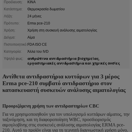
Προέλευση:
ΚΙΝΑ
Κατάστημα:
Θερμοκρασία δωματίου
Λήξη:
24 μήνες
Πρότυπο:
Erma pce-210
Χρήση:
Χρήση στη συσκευή ανάλυσης αιματολογίας
Δείγμα:
Αίμα
Πιστοποιητικό:
FDA ISO CE
Κατηγορία:
Άλλα του IVD
ανθρώπινα αντιδραστήρια βιοχημείας
Υψηλό φως:
,
εργαστηριακές αντιδραστήρια και χημικές ουσίες
Αντίθετα αντιδραστήρια κυττάρων για 3 μέρος
Erma pce-210 συμβατό αντιδραστήριο στον
κατασκευαστή συσκευών ανάλυσης αιματολογίας
Προοριζόμενη χρήση των αντιδραστηρίων CBC
Για να χρησιμοποιηθούν για τον υπολογισμό κυττάρων αίματος, την
ταξινόμηση, και τη διαφοροποίηση WBC, προσδιορισμός
αιμογλοβίνης στις συσκευές ανάλυσης αιματολογίας ERMA pce-
210. Αυτό το προϊόν είναι για τη τεχνητή διαγνωστική χρήση μόνο.