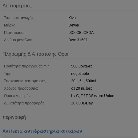
Λεπτομέρειες
Τόπος καταγωγής:
Κίνα
Μάρκα:
Dewei
Πιστοποίηση:
ISO, CE, CFDA
Αριθμό μοντέλου:
Dwx-31601
Πληρωμής & Αποστολής Όροι
Ποσότητα παραγγελίας min:
500 μονάδες
Τιμή:
negotiable
Συσκευασία λεπτομέρειες:
20L, 5L, 500ml
Χρόνος παράδοσης:
σε 20 ημέρες
Όροι πληρωμής:
L / C, T / T, Western Union
Δυνατότητα προσφοράς:
20,000L/Day
περιγραφή
Αντίθετα αντιδραστήρια κυττάρων