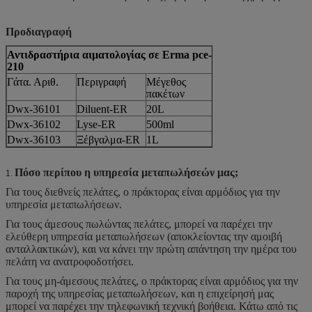
Προδιαγραφή
Αντιδραστήρια αιματολογίας σε Erma pce-
210
Γάτα. Αριθ.
Περιγραφή
Μέγεθος
πακέτων
Dwx-36101
Diluent-ER
20L
Dwx-36102
Lyse-ER
500ml
Dwx-36103
Ξέβγαλμα-ER
1L
Πόσο περίπου η υπηρεσία μεταπωλήσεών μας;
1.
Για τους διεθνείς πελάτες, ο πράκτορας είναι αρμόδιος για την
υπηρεσία μεταπωλήσεων.
Για τους άμεσους πωλώντας πελάτες, μπορεί να παρέχει την
ελεύθερη υπηρεσία μεταπωλήσεων (αποκλείοντας την αμοιβή
ανταλλακτικών), και να κάνει την πρώτη απάντηση την ημέρα του
πελάτη να ανατροφοδοτήσει.
Για τους μη-άμεσους πελάτες, ο πράκτορας είναι αρμόδιος για την
παροχή της υπηρεσίας μεταπωλήσεων, και η επιχείρησή μας
μπορεί να παρέχει την τηλεφωνική τεχνική βοήθεια. Κάτω από τις