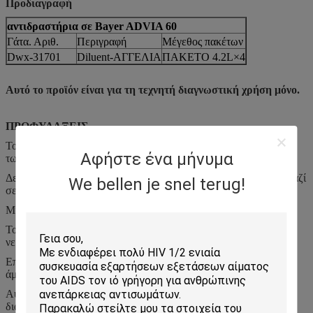
Προδιαγραφή
αντιδραστήρια σε Bayer ADVIA 60
Γάτα. Αριθ.
Περιγραφή
Μέγεθος πακέτων
Dwx-31701
Diluent-ΑΓΓΕΛΙΑ
ΠΑΚΕΤΟ 4.2L×4
Αυτό το προϊόν είναι για τη τεχνητή διαγνωστική χρήση μόνο.
ΠΡΟΦΥΛΑΞΕΙΣ
Το η επαναδιακρίβωση συστήνεται κατά αλλαγή της προέλευσης
Αφήστε ένα μήνυμα
των αντιδραστηρίων.
Δεν συστήνεται τα διαφορετικά εμπορικά σήματα των λύσεων μαζί
We bellen je snel terug!
σε μια μονάδα της συσκευής ανάλυσης.
Μην λάβετε. Αποφύγετε την επαφή με το δέρμα και τα μάτια.
Το δέρμα έρχεται σε επαφή με: Ξεπλύντε με την αφθονία του
νερού.
Επαφή ματιών: Ξεπλύντε με την αφθονία του νερού. Λάβετε την
άμεση ιατρική παρακολούθηση.
Αυτή η εξάρτηση είναι για τους επαγγελματίες και τη τεχνητή
διαγνωστική χρήση μόνο.