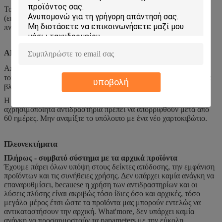
Το ποτέ τεθειμένο αποσταγμένο νερό στη συσκευή ανάλυσης
(εκτός από καθαρό για τη ναυτιλία των επιλογών), διαφορετικά η
πνευματική μονάδα μπορεί να βλαφθεί σοβαρά.
ΑΠΟΘΗΚΕΥΣΗ
Αποθηκεύστε το προϊόν σε 2-35℃ σε μια χωρίς σκόνη θέση με
τον καλό εξαερισμό. Η θερμοκρασία έξω από τη σειρά μπορεί να
υποβολή
βλάψει το προϊόν.
Η ανοικτή ζωή φιαλιδίων του προϊόντος είναι 60 ημέρες. Τα
αχρησιμοποίητα αντιδραστήρια πρέπει να απορριφθούν μετά από
60 ημέρες. Μην αναμίξτε το υπόλοιπο με ένα νέο χαρτοκιβώτιο.
Πλεονεκτήματα
Πλήρως - συμβατό σύστημα με τα αρχικά προϊόντα
Έχουμε πάρει όλων υπόψη στους δείκτες απόδοσης, την εμφάνιση
προϊόντων και τις συνήθειες χρήσης. Δεν υπάρχει καμία ανάγκη να
επαναρυθμίσει, becauese η χρήση των αντιδραστηρίων και οι
λύσεις πλύσης είναι ακριβώς τόσο ίδιες όσο και αρχικές, τόσο
μεγάλο μέρος έτσι ώστε τα προϊόντα μας μπορούν εντελώς να
αντικαταστήσουν την αρχική. What'more, δεν υπάρχει καμία
ανάγκη να προσαρμοστούν τα papameters με την εύκολη