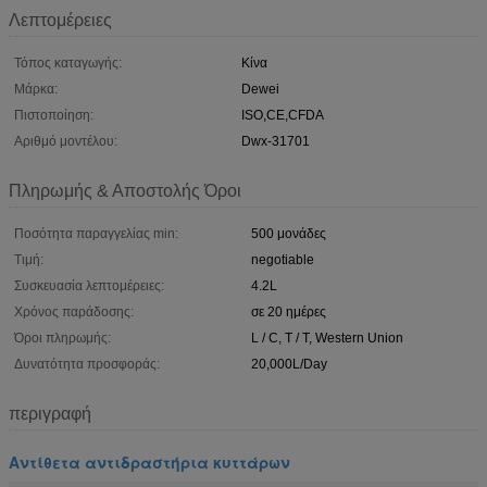
Λεπτομέρειες
Τόπος καταγωγής:
Κίνα
Μάρκα:
Dewei
Πιστοποίηση:
ISO,CE,CFDA
Αριθμό μοντέλου:
Dwx-31701
Πληρωμής & Αποστολής Όροι
Ποσότητα παραγγελίας min:
500 μονάδες
Τιμή:
negotiable
Συσκευασία λεπτομέρειες:
4.2L
Χρόνος παράδοσης:
σε 20 ημέρες
Όροι πληρωμής:
L / C, T / T, Western Union
Δυνατότητα προσφοράς:
20,000L/Day
περιγραφή
Αντίθετα αντιδραστήρια κυττάρων