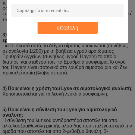
τετραξικό οξύ αιθυλενοδιαμίνης, 1-πυριδόνη-2-ζύφρου και
φορμαλδεΰδη,και η τιμή pH του διαλύματος είναι 6.5-7.4, και
κατά προτίμηση είναι 7.2· η περιεκτικότητα σε κάθε συστατικό
είναι κατά προτίμηση η ακόλουθη: 5g/l...
υποβολή
3) Ποιο αραιωτικό είναι καλό για την καταμέτρηση των
ερυθρών αιμοσφαιρίων και των αιμοπεταλίων;
Για το σκοπό αυτό, το δείγμα αίματος αραιώνεται (συνήθως
σε αναλογία 1:200) με τη βοήθεια υγρού αραιώματος
Ερυθρών Αγγείων (συνήθως υγρού Hayem) το οποίο
διατηρεί και σταθεροποιεί τα Ερυθρά αιμοσφαίρια.Το υγρό
του Hayem είναι ισοτονικό στα ερυθρά αιμοσφαίρια και δεν
προκαλεί καμία βλάβη σε αυτά.
4) Ποια είναι η χρήση του Lyse σε αιματολογικό αναλυτή;
Χρησιμοποιείται για τη λευκή λευκή αιμοσφαιρίνη.
5) Ποια είναι η σύνθεση του Lyse για αιματολογικό
αναλυτή;
Η σύνθεση του λυτικού αντιδραστήρα αποτελείται από
αλκυλοοξυαιθανόλη μικρής αλυσίδας που επιλέγεται από την
ομάδα που αποτελείται από 2-μεθοξυαιθανόλη, 2-