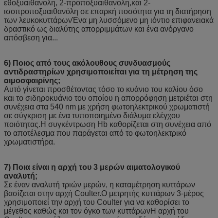
εθοξυαιθανόλη, 2-προποξυαιθανόλη,και 2-
ισοπροποξυαιθανόλη σε επαρκή ποσότητα για τη διατήρηση
των λευκοκυττάρωνΈνα μη λυσσόμενο μη ιόντιο επιφανειακά
δραστικό ως διαλύτης απορριμμάτων και ένα ανόργανο
απόσβεση για...
6) Ποιος από τους ακόλουθους συνδυασμούς
αντιδραστηρίων χρησιμοποιείται για τη μέτρηση της
αιμοσφαιρίνης;
Αυτό γίνεται προσθέτοντας τόσο το κυάνιο του καλίου όσο
και το σιδηροκυάνιο του οποίου η απορρόφηση μετριέται στη
συνέχεια στα 540 nm με χρήση φωτοηλεκτρικού χρωματιστή
σε σύγκριση με ένα τυποποιημένο διάλυμα ελέγχου
ποιότητας.Η συγκέντρωση Hb καθορίζεται στη συνέχεια από
το αποτέλεσμα που παράγεται από το φωτοηλεκτρικό
χρωματιστήρα.
7) Ποια είναι η αρχή του 3 μερών αιματολογικού
αναλυτή;
Σε έναν αναλυτή τριών μερών, η καταμέτρηση κυττάρων
βασίζεται στην αρχή Coulter.Ο μετρητής κυττάρων 3-μέρος
χρησιμοποιεί την αρχή του Coulter για να καθορίσει το
μέγεθος καθώς και τον όγκο των κυττάρωνΗ αρχή του