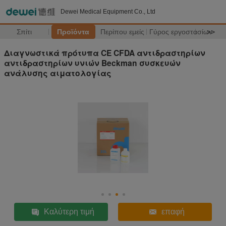
Dewei Medical Equipment Co., Ltd
Σπίτι
Προϊόντα
Περίπου εμείς
Γύρος εργοστασίων
>>
Διαγνωστικά πρότυπα CE CFDA αντιδραστηρίων
αντιδραστηρίων υνιών Beckman συσκευών
ανάλυσης αιματολογίας
Καλύτερη τιμή
επαφή