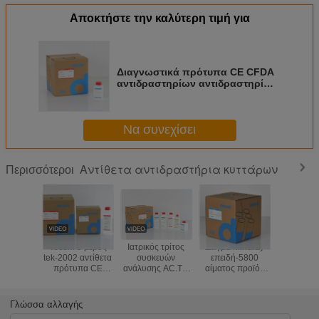
Αποκτήστε την καλύτερη τιμή για
Διαγνωστικά πρότυπα CE CFDA
αντιδραστηρίων αντιδραστηρίων
υνιών Beckman συσκευών
ανάλυσης αιματολογίας
Να συνεχίσει
Αντίθετα αντιδραστήρια κυττάρων
Περισσότεροι
Tecom 3 μέρος
Ιατρικός τρίτος
Δείγμα Mindray
Συμβ
tek-2002 αντίθετα
συσκευών
επειδή-5800
αντιδραστή
πρότυπα CE
ανάλυσης AC.T 5
αίματος προϊόν
συσκ
CFDA δειγμάτων
DIFF χημείας
μίας χρήσης
ανάλυση
αίματος
αντιδραστηρίων
επειδή-5200
DH56 
αντιδραστηρίων
αιματολογίας
αντιδραστηρίων
αιματολ
Γλώσσα αλλαγής
κυττάρων
Beckman
αιματολογίας με
DYMIND 5