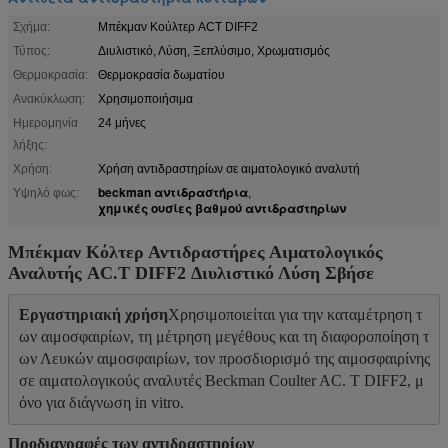
Σχήμα:
Μπέκμαν Κούλτερ ACT DIFF2
Τύπος:
Διυλιστικό, Λύση, Ξεπλύσιμο, Χρωματισμός
Θερμοκρασία:
Θερμοκρασία δωματίου
Ανακύκλωση:
Χρησιμοποιήσιμα
Ημερομηνία
24 μήνες
λήξης:
Χρήση:
Χρήση αντιδραστηρίων σε αιματολογικό αναλυτή
beckman αντιδραστήρια
Υψηλό φως:
,
χημικές ουσίες βαθμού αντιδραστηρίων
Μπέκμαν Κόλτερ Αντιδραστήρες Αιματολογικός
Αναλυτής AC.T DIFF2 Διυλιστικό Λύση Σβήσε
Εργαστηριακή χρήση
Χρησιμοποιείται για την καταμέτρηση τ
ων αιμοσφαιρίων, τη μέτρηση μεγέθους και τη διαφοροποίηση τ
ων Λευκών αιμοσφαιρίων, τον προσδιορισμό της αιμοσφαιρίνης 
σε αιματολογικούς αναλυτές Beckman Coulter AC. T DIFF2, μ
όνο για διάγνωση in vitro.
Προδιαγραφές
των αντιδραστηρίων