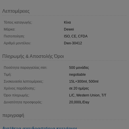
Λεπτομέρειες
Τόπος καταγωγής:
Κίνα
Μάρκα:
Dewei
Πιστοποίηση:
ISO, CE, CFDA
Αριθμό μοντέλου:
Dwx-30412
Πληρωμής & Αποστολής Όροι
Ποσότητα παραγγελίας min:
500 μονάδες
Τιμή:
negotiable
Συσκευασία λεπτομέρειες:
15L+300ml, 500ml
Χρόνος παράδοσης:
σε 20 ημέρες
Όροι πληρωμής:
L/C, Western Union, T/T
Δυνατότητα προσφοράς:
20,000L/Day
περιγραφή
Αντίθετα αντιδραστήρια κυττάρων