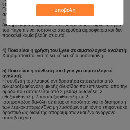
ερυθρών αιμοσφαιρίων και των αιμοπεταλίων;
Για το σκοπό αυτό, το δείγμα αίματος αραιώνεται (συνήθως
υποβολή
σε αναλογία 1:200) με τη βοήθεια υγρού αραιώματος
Ερυθρών Αγγείων (συνήθως υγρού Hayem) το οποίο
διατηρεί και σταθεροποιεί τα Ερυθρά αιμοσφαίρια.Το υγρό
του Hayem είναι ισοτονικό στα ερυθρά αιμοσφαίρια και δεν
προκαλεί καμία βλάβη σε αυτά.
4) Ποια είναι η χρήση του Lyse σε αιματολογικό αναλυτή;
Χρησιμοποιείται για τη λευκή λευκή αιμοσφαιρίνη.
5) Ποια είναι η σύνθεση του Lyse για αιματολογικό
αναλυτή;
Η σύνθεση του λυτικού αντιδραστήρα αποτελείται από
αλκυλοοξυαιθανόλη μικρής αλυσίδας που επιλέγεται από την
ομάδα που αποτελείται από 2-μεθοξυαιθανόλη, 2-
εθοξυαιθανόλη, 2-προποξυαιθανόλη,και 2-
ισοπροποξυαιθανόλη σε επαρκή ποσότητα για τη διατήρηση
των λευκοκυττάρωνΈνα μη λυσσόμενο μη ιόντιο επιφανειακά
δραστικό ως διαλύτης απορριμμάτων και ένα ανόργανο
απόσβεση για...