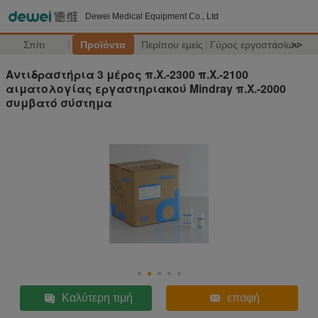
Dewei Medical Equipment Co., Ltd
Σπίτι
Προϊόντα
Περίπου εμείς
Γύρος εργοστασίων
>>
Αντιδραστήρια 3 μέρος π.Χ.-2300 π.Χ.-2100
αιματολογίας εργαστηριακού Mindray π.Χ.-2000
συμβατό σύστημα
Καλύτερη τιμή
επαφή