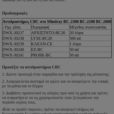
Προδιαγραφές
Αντιδραστήρες CBC στο Mindray BC-2300 BC-2100 BC-2000
- Όχι, γάτα.
Περιγραφή
Μέγεθος συσκευασίας
DWX-30237
ΑΡΧΙΣΤΗΤΟ-BC20
20 λίτρα
DWX-30238
LYSE-BC20
500 ml
DWX-30239
ΚΛΕΑΝ-CE
1 λίτρο
DWX-30240
EZ-BC
50 ml
DWX-30241
PROBE-BC
50 ml
Προσέξτε τα αντιδραστήρια CBC
1. Δώστε προσοχή στην σφραγίδα και την πρόληψη της ρύπανσης;
2. Απαγορεύεται αυστηρά να τρώτε και να αποφεύγετε την επαφή
με τα μάτια και το δέρμα.
3. Διαβάστε προσεκτικά τις οδηγίες πριν από τη χρήση και πρέπει
να σταματήσετε να τις χρησιμοποιείτε όταν ξεπεράσουν την
περίοδο ισχύος τους.
4Εάν το προϊόν παγώσει, πρέπει να αποψυγεί πλήρως σε
θερμοκρασία δωματίου και να χρησιμοποιείται μετά τη ανάμειξη.