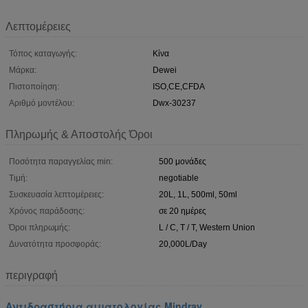
Λεπτομέρειες
Τόπος καταγωγής:
Κίνα
Μάρκα:
Dewei
Πιστοποίηση:
ISO,CE,CFDA
Αριθμό μοντέλου:
Dwx-30237
Πληρωμής & Αποστολής Όροι
Ποσότητα παραγγελίας min:
500 μονάδες
Τιμή:
negotiable
Συσκευασία λεπτομέρειες:
20L, 1L, 500ml, 50ml
Χρόνος παράδοσης:
σε 20 ημέρες
Όροι πληρωμής:
L / C, T / T, Western Union
Δυνατότητα προσφοράς:
20,000L/Day
περιγραφή
Αντιδραστήρια αιματολογίας Mindray