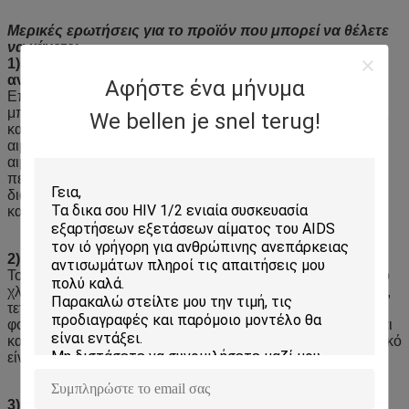
Μερικές ερωτήσεις για το προϊόν που μπορεί να θέλετε
να κάνετε:
1) Ποια είναι τα αντιδραστήρια του αιματολογικού
αναλυτή;
Αφήστε ένα μήνυμα
Επί του παρόντος, οι αιματολογικοί αναλυτές στην αγορά
μπορούν να χωριστούν σε 3 μέρη αιματολογικούς αναλυτές
We bellen je snel terug!
και 5 μέρη αιματολογικούς αναλυτές.Τα αντιδραστήρια
αιματολογίας είναι επίσης απαραίτητα στη χρήση
αιματολογικού αναλυτή.Τα αντιδραστήρια αιματολογίας
περιλαμβάνουν αιμολυτικά παράγοντες, αραιωτικά,
διαλύματα καθαρισμού και συμπυκνωμένα διαλύματα
καθαρισμού.
2) Ποιο είναι το αραιωτικό στο αιματολογικό αναλυτή;
Το αραιωτικό για τον αναλυτή αιματολογίας αποτελείται από
χλωριούχο νάτριο, θειικό νάτριο, φωσφορικό αποσβεστήρα,
τετραξικό οξύ αιθυλενοδιαμίνης, 1-πυριδόνη-2-ζύφρου και
φορμαλδεΰδη,και η τιμή pH του διαλύματος είναι 6.5-7.4, και
κατά προτίμηση είναι 7.2· η περιεκτικότητα σε κάθε συστατικό
είναι κατά προτίμηση η ακόλουθη: 5g/l...
3) Ποιο αραιωτικό είναι καλό για την καταμέτρηση των