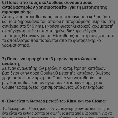
6) Ποιος από τους ακόλουθους συνδυασμούς
αντιδραστηρίων χρησιμοποιείται για τη μέτρηση της
αιμοσφαιρίνης;
Αυτό γίνεται προσθέτοντας τόσο το κυάνιο του καλίου όσο
και το σιδηροκυάνιο του οποίου η απορρόφηση μετριέται στη
συνέχεια στα 540 nm με χρήση φωτοηλεκτρικού χρωματιστή
σε σύγκριση με ένα τυποποιημένο διάλυμα ελέγχου
ποιότητας.Η συγκέντρωση Hb καθορίζεται στη συνέχεια από
το αποτέλεσμα που παράγεται από το φωτοηλεκτρικό
χρωματιστήρα.
7) Ποια είναι η αρχή του 3 μερών αιματολογικού
αναλυτή;
Σε έναν αναλυτή τριών μερών, η καταμέτρηση κυττάρων
βασίζεται στην αρχή Coulter.Ο μετρητής κυττάρων 3-μέρος
χρησιμοποιεί την αρχή του Coulter για να καθορίσει το
μέγεθος καθώς και τον όγκο των κυττάρωνΗ αρχή του
Coulter εφαρμόζεται χρησιμοποιώντας δύο ηλεκτρόδια.
8) Ποια είναι η διαφορά μεταξύ του Rinse και του Cleaner;
Τα διαλύματα πλύσης μπορούν να ταξινομηθούν σε δύο είδη: το
ένα είναι να καθαρίζονται οι σωλήνες μετά από μία δοκιμή για να
αποφεύγεται η διασταυρούμενη μόλυνση και να χρησιμοποιούνται